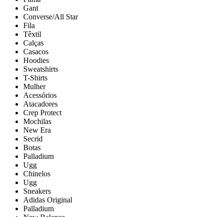
Gant
Converse/All Star
Fila
Têxtil
Calças
Casacos
Hoodies
Sweatshirts
T-Shirts
Mulher
Acessórios
Atacadores
Crep Protect
Mochilas
New Era
Secrid
Botas
Palladium
Ugg
Chinelos
Ugg
Sneakers
Adidas Original
Palladium