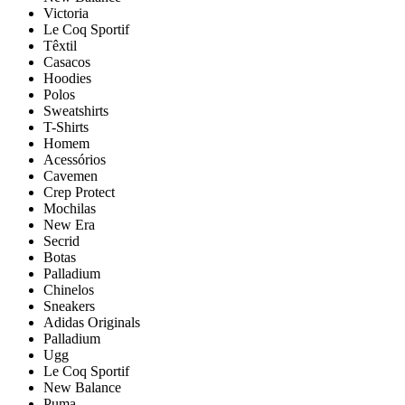
Victoria
Le Coq Sportif
Têxtil
Casacos
Hoodies
Polos
Sweatshirts
T-Shirts
Homem
Acessórios
Cavemen
Crep Protect
Mochilas
New Era
Secrid
Botas
Palladium
Chinelos
Sneakers
Adidas Originals
Palladium
Ugg
Le Coq Sportif
New Balance
Puma