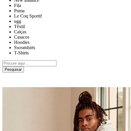
New Balance
Fila
Puma
Le Coq Sportif
ugg
Têxtil
Calças
Casacos
Hoodies
Sweatshirts
T-Shirts
Pesquisar