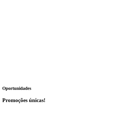
Oportunidades
Promoções únicas!
Veja o que temos para si
Aceda à nossa página de promoções e fique a conhecer os
fantásticos descontos que temos para lhe oferecer dentro da nossa