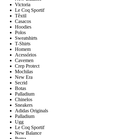
Victoria
Le Coq Sportif
Têxtil
Casacos
Hoodies
Polos
Sweatshirts
T-Shirts
Homem
Acessórios
Cavemen
Crep Protect
Mochilas
New Era
Secrid
Botas
Palladium
Chinelos
Sneakers
Adidas Originals
Palladium
Ugg
Le Coq Sportif
New Balance
Puma