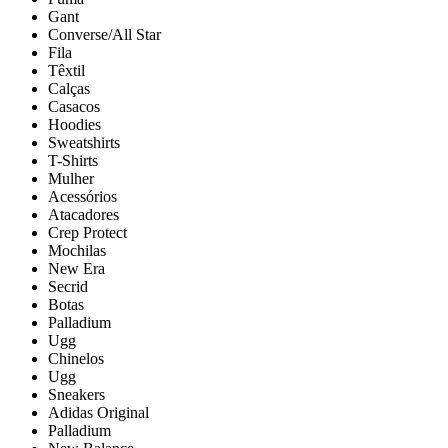
Gant
Converse/All Star
Fila
Têxtil
Calças
Casacos
Hoodies
Sweatshirts
T-Shirts
Mulher
Acessórios
Atacadores
Crep Protect
Mochilas
New Era
Secrid
Botas
Palladium
Ugg
Chinelos
Ugg
Sneakers
Adidas Original
Palladium