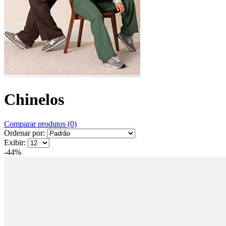
Chinelos
Comparar produtos (0)
Ordenar por:
Exibir:
-44%