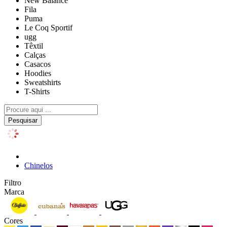
New Balance
Fila
Puma
Le Coq Sportif
ugg
Têxtil
Calças
Casacos
Hoodies
Sweatshirts
T-Shirts
Pesquisar
Chinelos
Filtro
Marca
Cores