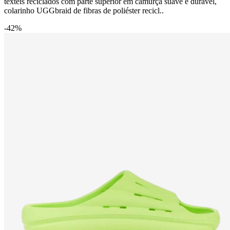
têxteis reciclados com parte superior em camurça suave e durável,
colarinho UGGbraid de fibras de poliéster recicl..
-42%