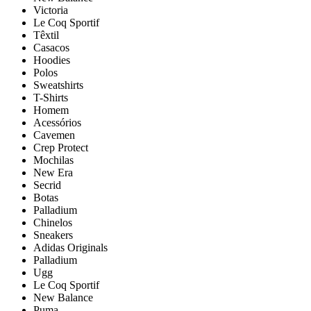
Victoria
Le Coq Sportif
Têxtil
Casacos
Hoodies
Polos
Sweatshirts
T-Shirts
Homem
Acessórios
Cavemen
Crep Protect
Mochilas
New Era
Secrid
Botas
Palladium
Chinelos
Sneakers
Adidas Originals
Palladium
Ugg
Le Coq Sportif
New Balance
Puma