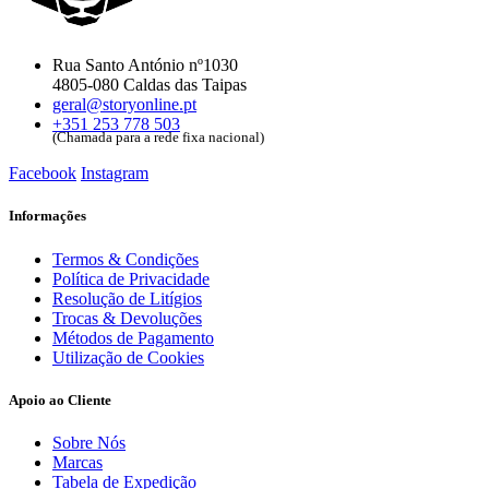
Rua Santo António nº1030
4805-080 Caldas das Taipas
geral@storyonline.pt
+351 253 778 503
(Chamada para a rede fixa nacional)
Facebook
Instagram
Informações
Termos & Condições
Política de Privacidade
Resolução de Litígios
Trocas & Devoluções
Métodos de Pagamento
Utilização de Cookies
Apoio ao Cliente
Sobre Nós
Marcas
Tabela de Expedição