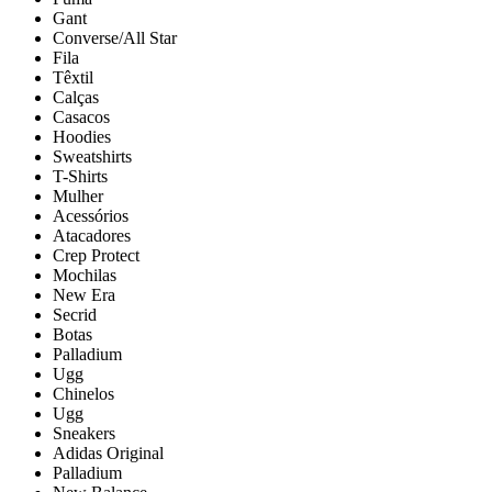
Gant
Converse/All Star
Fila
Têxtil
Calças
Casacos
Hoodies
Sweatshirts
T-Shirts
Mulher
Acessórios
Atacadores
Crep Protect
Mochilas
New Era
Secrid
Botas
Palladium
Ugg
Chinelos
Ugg
Sneakers
Adidas Original
Palladium