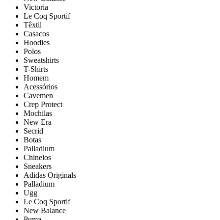
Victoria
Le Coq Sportif
Têxtil
Casacos
Hoodies
Polos
Sweatshirts
T-Shirts
Homem
Acessórios
Cavemen
Crep Protect
Mochilas
New Era
Secrid
Botas
Palladium
Chinelos
Sneakers
Adidas Originals
Palladium
Ugg
Le Coq Sportif
New Balance
Puma