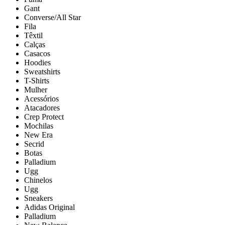
Gant
Converse/All Star
Fila
Têxtil
Calças
Casacos
Hoodies
Sweatshirts
T-Shirts
Mulher
Acessórios
Atacadores
Crep Protect
Mochilas
New Era
Secrid
Botas
Palladium
Ugg
Chinelos
Ugg
Sneakers
Adidas Original
Palladium