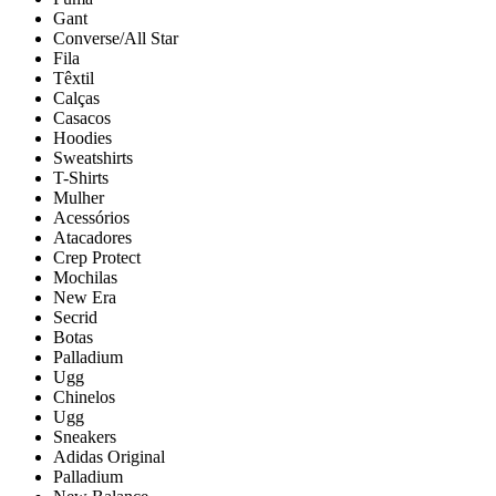
Gant
Converse/All Star
Fila
Têxtil
Calças
Casacos
Hoodies
Sweatshirts
T-Shirts
Mulher
Acessórios
Atacadores
Crep Protect
Mochilas
New Era
Secrid
Botas
Palladium
Ugg
Chinelos
Ugg
Sneakers
Adidas Original
Palladium