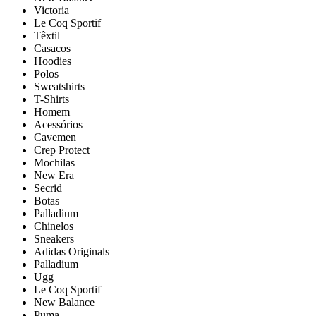
Victoria
Le Coq Sportif
Têxtil
Casacos
Hoodies
Polos
Sweatshirts
T-Shirts
Homem
Acessórios
Cavemen
Crep Protect
Mochilas
New Era
Secrid
Botas
Palladium
Chinelos
Sneakers
Adidas Originals
Palladium
Ugg
Le Coq Sportif
New Balance
Puma