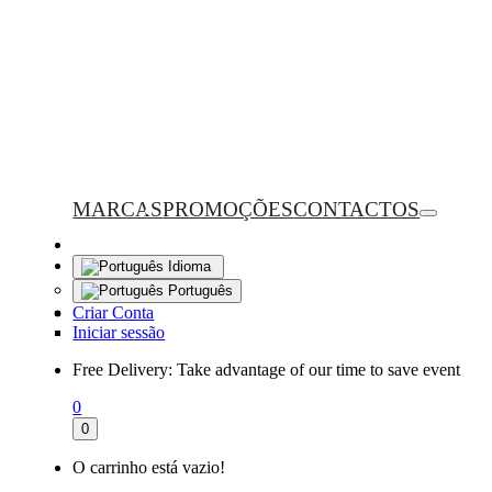
MARCAS
PROMOÇÕES
CONTACTOS
Idioma
Português
Criar Conta
Iniciar sessão
Free Delivery:
Take advantage of our time to save event
0
0
O carrinho está vazio!