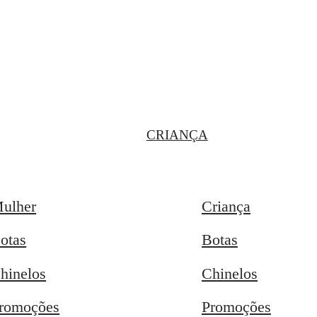
CRIANÇA
ulher
Criança
otas
Botas
hinelos
Chinelos
romoções
Promoções