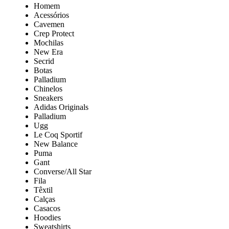
Homem
Acessórios
Cavemen
Crep Protect
Mochilas
New Era
Secrid
Botas
Palladium
Chinelos
Sneakers
Adidas Originals
Palladium
Ugg
Le Coq Sportif
New Balance
Puma
Gant
Converse/All Star
Fila
Têxtil
Calças
Casacos
Hoodies
Sweatshirts