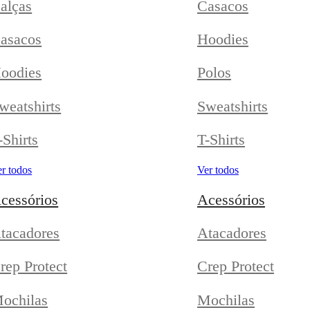
alças
Casacos
asacos
Hoodies
oodies
Polos
weatshirts
Sweatshirts
-Shirts
T-Shirts
r todos
Ver todos
cessórios
Acessórios
tacadores
Atacadores
rep Protect
Crep Protect
ochilas
Mochilas