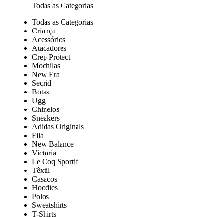
Todas as Categorias
Todas as Categorias
Criança
Acessórios
Atacadores
Crep Protect
Mochilas
New Era
Secrid
Botas
Ugg
Chinelos
Sneakers
Adidas Originals
Fila
New Balance
Victoria
Le Coq Sportif
Têxtil
Casacos
Hoodies
Polos
Sweatshirts
T-Shirts