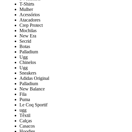
T-Shirts
Mulher
Acessórios
Atacadores
Crep Protect
Mochilas
New Era
Secrid
Botas
Palladium
Ugg
Chinelos
Ugg
Sneakers
Adidas Original
Palladium
New Balance
Fila
Puma
Le Coq Sportif
ugg
Têxtil
Calças
Casacos
Hoodies