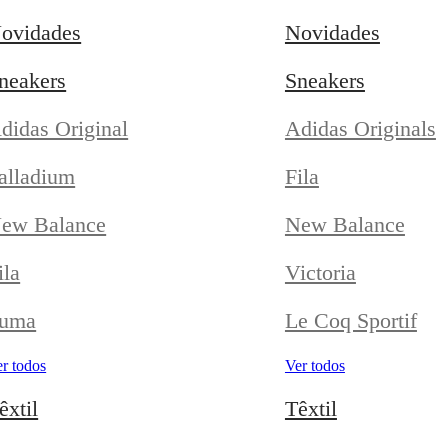
ovidades
Novidades
neakers
Sneakers
didas Original
Adidas Originals
alladium
Fila
ew Balance
New Balance
ila
Victoria
uma
Le Coq Sportif
r todos
Ver todos
êxtil
Têxtil