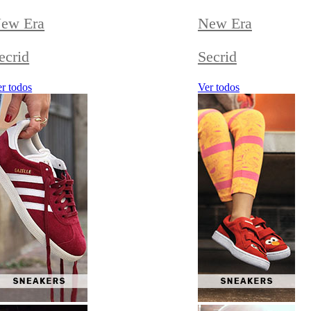
ew Era
New Era
ecrid
Secrid
r todos
Ver todos