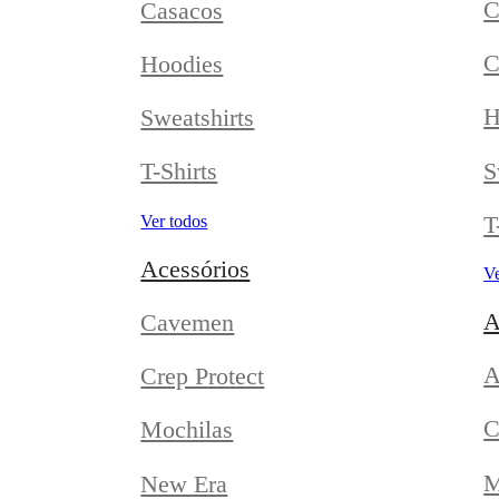
C
Casacos
C
Hoodies
H
Sweatshirts
S
T-Shirts
T
Ver todos
Acessórios
Ve
A
Cavemen
A
Crep Protect
C
Mochilas
M
New Era