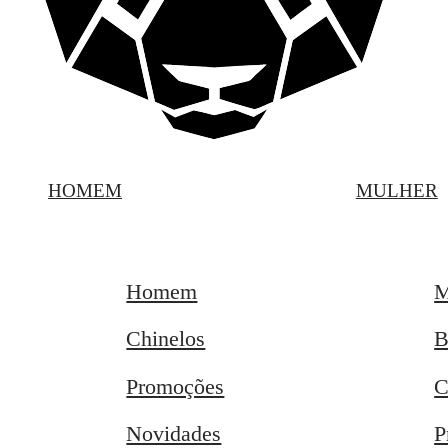
HOMEM
MULHER
Homem
M
Chinelos
B
Promoções
C
Novidades
P