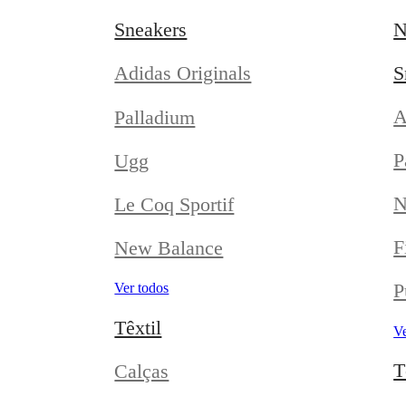
Sneakers
N
S
Adidas Originals
A
Palladium
P
Ugg
N
Le Coq Sportif
F
New Balance
P
Ver todos
Têxtil
Ve
T
Calças