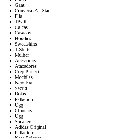
Gant
Converse/All Star
Fila
Têxtil
Calças
Casacos
Hoodies
Sweatshirts
T-Shirts
Mulher
Acessórios
Atacadores
Crep Protect
Mochilas
New Era
Secrid
Botas
Palladium
Ugg
Chinelos
Ugg
Sneakers
Adidas Original
Palladium