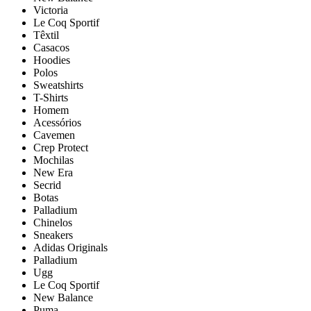
Victoria
Le Coq Sportif
Têxtil
Casacos
Hoodies
Polos
Sweatshirts
T-Shirts
Homem
Acessórios
Cavemen
Crep Protect
Mochilas
New Era
Secrid
Botas
Palladium
Chinelos
Sneakers
Adidas Originals
Palladium
Ugg
Le Coq Sportif
New Balance
Puma