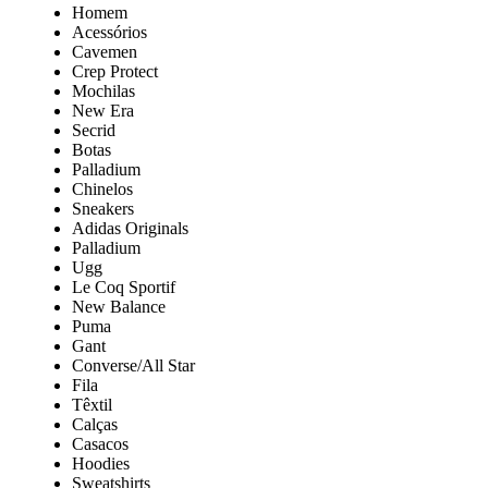
Homem
Acessórios
Cavemen
Crep Protect
Mochilas
New Era
Secrid
Botas
Palladium
Chinelos
Sneakers
Adidas Originals
Palladium
Ugg
Le Coq Sportif
New Balance
Puma
Gant
Converse/All Star
Fila
Têxtil
Calças
Casacos
Hoodies
Sweatshirts