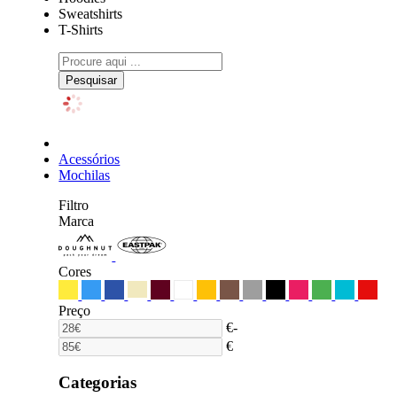
Sweatshirts
T-Shirts
Pesquisar
Acessórios
Mochilas
Filtro
Marca
Cores
Preço
€
-
€
Categorias