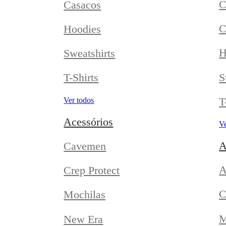
C
Casacos
C
Hoodies
H
Sweatshirts
S
T-Shirts
T
Ver todos
Acessórios
Ve
A
Cavemen
A
Crep Protect
C
Mochilas
M
New Era