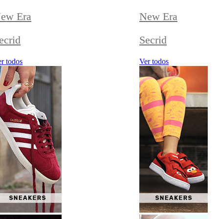
ew Era
New Era
ecrid
Secrid
r todos
Ver todos