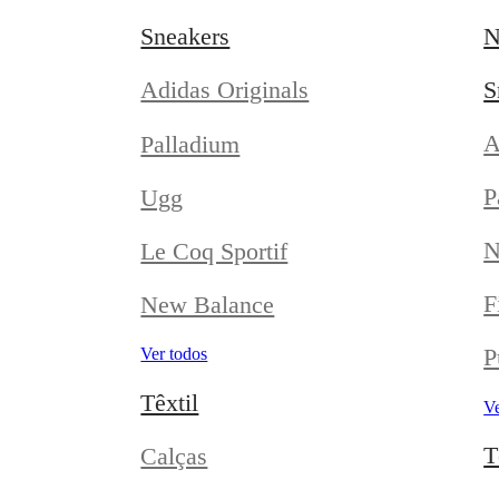
Sneakers
N
S
Adidas Originals
A
Palladium
P
Ugg
N
Le Coq Sportif
F
New Balance
P
Ver todos
Têxtil
Ve
T
Calças