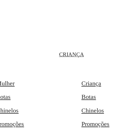
CRIANÇA
ulher
Criança
otas
Botas
hinelos
Chinelos
romoções
Promoções