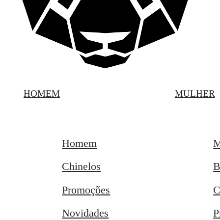
HOMEM
MULHER
Homem
M
Chinelos
B
Promoções
C
Novidades
P