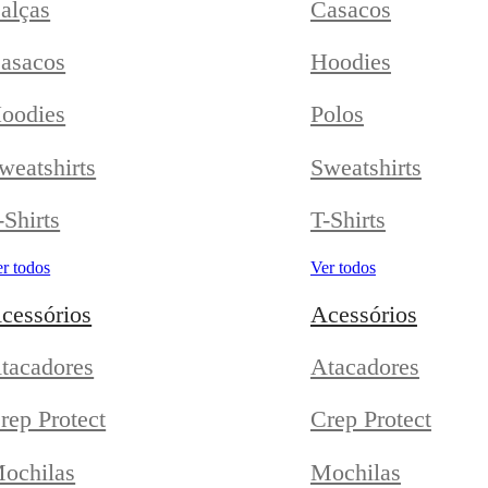
alças
Casacos
asacos
Hoodies
oodies
Polos
weatshirts
Sweatshirts
-Shirts
T-Shirts
r todos
Ver todos
cessórios
Acessórios
tacadores
Atacadores
rep Protect
Crep Protect
ochilas
Mochilas