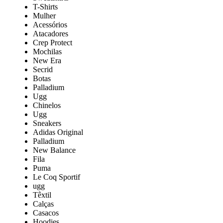
T-Shirts
Mulher
Acessórios
Atacadores
Crep Protect
Mochilas
New Era
Secrid
Botas
Palladium
Ugg
Chinelos
Ugg
Sneakers
Adidas Original
Palladium
New Balance
Fila
Puma
Le Coq Sportif
ugg
Têxtil
Calças
Casacos
Hoodies