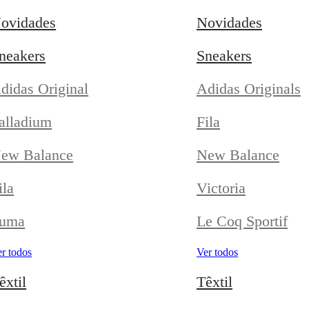
ovidades
Novidades
neakers
Sneakers
didas Original
Adidas Originals
alladium
Fila
ew Balance
New Balance
ila
Victoria
uma
Le Coq Sportif
r todos
Ver todos
êxtil
Têxtil