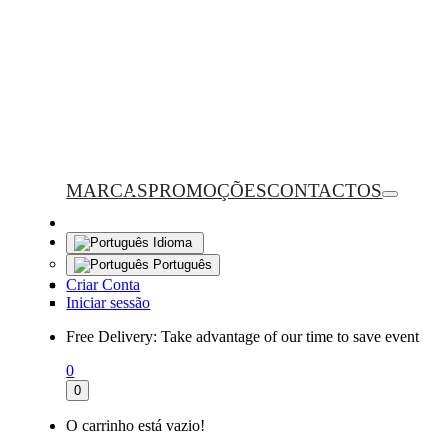
MARCAS
PROMOÇÕES
CONTACTOS
Idioma
Português
Criar Conta
Iniciar sessão
Free Delivery:
Take advantage of our time to save event
0
0
O carrinho está vazio!