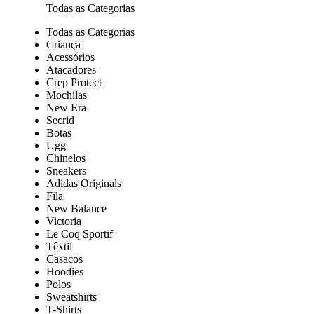
Todas as Categorias
Todas as Categorias
Criança
Acessórios
Atacadores
Crep Protect
Mochilas
New Era
Secrid
Botas
Ugg
Chinelos
Sneakers
Adidas Originals
Fila
New Balance
Victoria
Le Coq Sportif
Têxtil
Casacos
Hoodies
Polos
Sweatshirts
T-Shirts