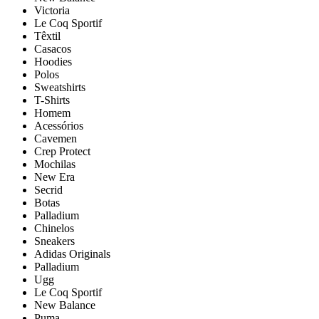
Victoria
Le Coq Sportif
Têxtil
Casacos
Hoodies
Polos
Sweatshirts
T-Shirts
Homem
Acessórios
Cavemen
Crep Protect
Mochilas
New Era
Secrid
Botas
Palladium
Chinelos
Sneakers
Adidas Originals
Palladium
Ugg
Le Coq Sportif
New Balance
Puma