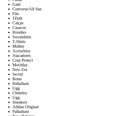
Gant
Converse/All Star
Fila
Têxtil
Calças
Casacos
Hoodies
Sweatshirts
T-Shirts
Mulher
Acessórios
Atacadores
Crep Protect
Mochilas
New Era
Secrid
Botas
Palladium
Ugg
Chinelos
Ugg
Sneakers
Adidas Original
Palladium