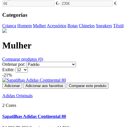
€
-
€
Categorias
Criança
Homem
Mulher
Acessórios
Botas
Chinelos
Sneakers
Têxtil
Mulher
Comparar produtos (0)
Ordenar por:
Exibir:
-21%
Adicionar
Adicionar aos favoritos
Comparar este produto
Adidas Originals
2 Cores
Sapatilhas Adidas Continental 80