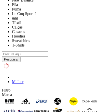
New Balance
Fila
Puma
Le Coq Sportif
ugg
Têxtil
Calças
Casacos
Hoodies
Sweatshirts
T-Shirts
Pesquisar
Mulher
Filtro
Marca