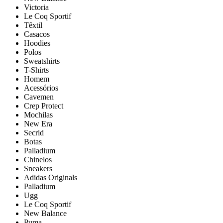
Victoria
Le Coq Sportif
Têxtil
Casacos
Hoodies
Polos
Sweatshirts
T-Shirts
Homem
Acessórios
Cavemen
Crep Protect
Mochilas
New Era
Secrid
Botas
Palladium
Chinelos
Sneakers
Adidas Originals
Palladium
Ugg
Le Coq Sportif
New Balance
Puma