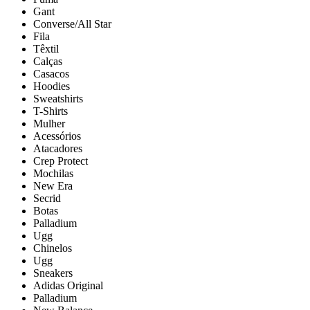
Gant
Converse/All Star
Fila
Têxtil
Calças
Casacos
Hoodies
Sweatshirts
T-Shirts
Mulher
Acessórios
Atacadores
Crep Protect
Mochilas
New Era
Secrid
Botas
Palladium
Ugg
Chinelos
Ugg
Sneakers
Adidas Original
Palladium