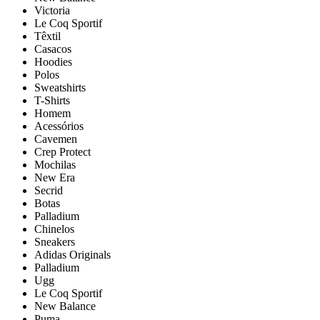
Victoria
Le Coq Sportif
Têxtil
Casacos
Hoodies
Polos
Sweatshirts
T-Shirts
Homem
Acessórios
Cavemen
Crep Protect
Mochilas
New Era
Secrid
Botas
Palladium
Chinelos
Sneakers
Adidas Originals
Palladium
Ugg
Le Coq Sportif
New Balance
Puma