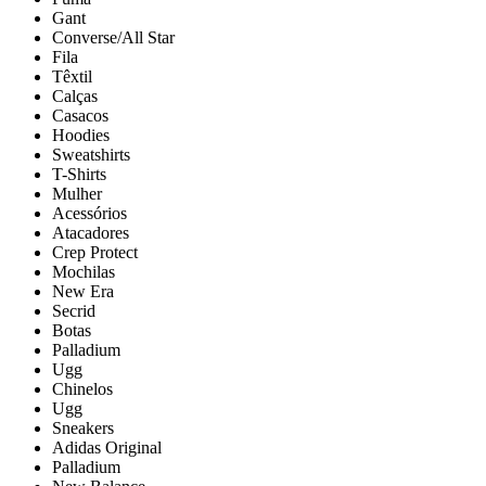
Gant
Converse/All Star
Fila
Têxtil
Calças
Casacos
Hoodies
Sweatshirts
T-Shirts
Mulher
Acessórios
Atacadores
Crep Protect
Mochilas
New Era
Secrid
Botas
Palladium
Ugg
Chinelos
Ugg
Sneakers
Adidas Original
Palladium