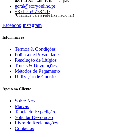
4805-080 Caldas das Taipas
geral@storyonline.pt
+351 253 778 503
(Chamada para a rede fixa nacional)
Facebook
Instagram
Informações
Termos & Condições
Política de Privacidade
Resolução de Litígios
Trocas & Devoluções
Métodos de Pagamento
Utilização de Cookies
Apoio ao Cliente
Sobre Nós
Marcas
Tabela de Expedição
Solicitar Devolução
Livro de Reclamações
Contactos