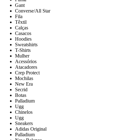
Gant
Converse/All Star
Fila
Têxtil
Calças
Casacos
Hoodies
Sweatshirts
T-Shirts
Mulher
Acessórios
Atacadores
Crep Protect
Mochilas
New Era
Secrid
Botas
Palladium
Ugg
Chinelos
Ugg
Sneakers
Adidas Original
Palladium