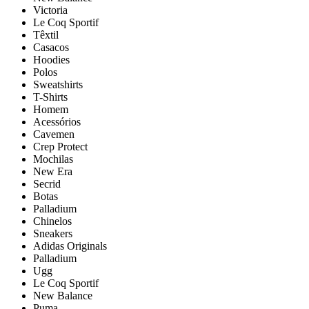
Victoria
Le Coq Sportif
Têxtil
Casacos
Hoodies
Polos
Sweatshirts
T-Shirts
Homem
Acessórios
Cavemen
Crep Protect
Mochilas
New Era
Secrid
Botas
Palladium
Chinelos
Sneakers
Adidas Originals
Palladium
Ugg
Le Coq Sportif
New Balance
Puma