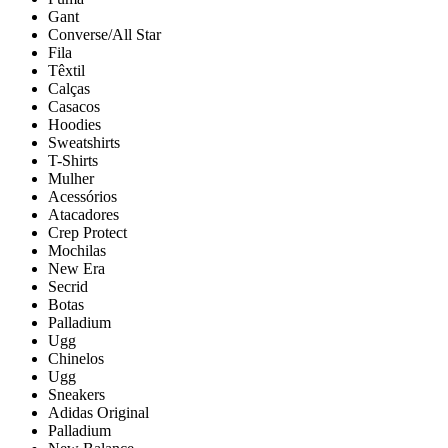
Gant
Converse/All Star
Fila
Têxtil
Calças
Casacos
Hoodies
Sweatshirts
T-Shirts
Mulher
Acessórios
Atacadores
Crep Protect
Mochilas
New Era
Secrid
Botas
Palladium
Ugg
Chinelos
Ugg
Sneakers
Adidas Original
Palladium