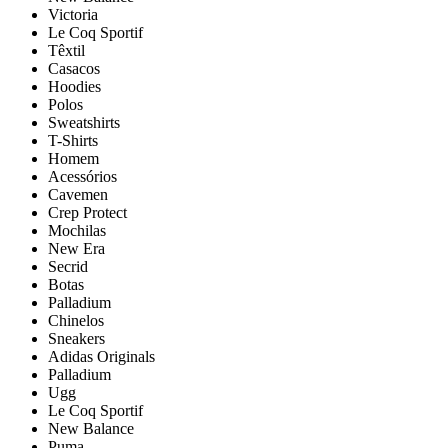
Victoria
Le Coq Sportif
Têxtil
Casacos
Hoodies
Polos
Sweatshirts
T-Shirts
Homem
Acessórios
Cavemen
Crep Protect
Mochilas
New Era
Secrid
Botas
Palladium
Chinelos
Sneakers
Adidas Originals
Palladium
Ugg
Le Coq Sportif
New Balance
Puma