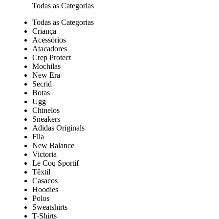
Todas as Categorias
Todas as Categorias
Criança
Acessórios
Atacadores
Crep Protect
Mochilas
New Era
Secrid
Botas
Ugg
Chinelos
Sneakers
Adidas Originals
Fila
New Balance
Victoria
Le Coq Sportif
Têxtil
Casacos
Hoodies
Polos
Sweatshirts
T-Shirts