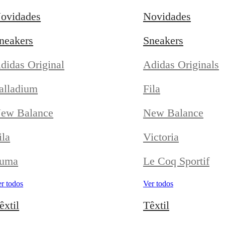
ovidades
Novidades
neakers
Sneakers
didas Original
Adidas Originals
alladium
Fila
ew Balance
New Balance
ila
Victoria
uma
Le Coq Sportif
r todos
Ver todos
êxtil
Têxtil