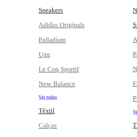
Sneakers
N
S
Adidas Originals
A
Palladium
P
Ugg
N
Le Coq Sportif
F
New Balance
P
Ver todos
Têxtil
Ve
T
Calças