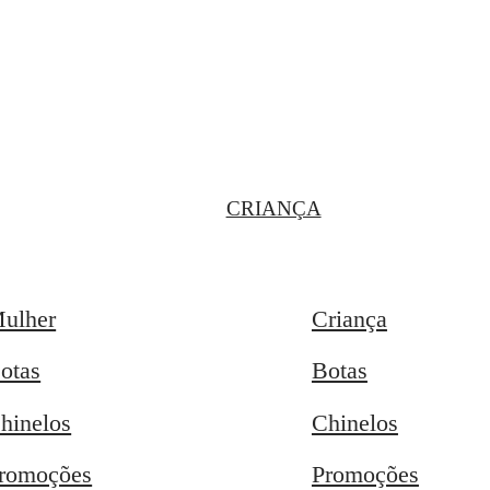
CRIANÇA
ulher
Criança
otas
Botas
hinelos
Chinelos
romoções
Promoções