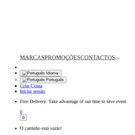
MARCAS
PROMOÇÕES
CONTACTOS
Idioma
Português
Criar Conta
Iniciar sessão
Free Delivery:
Take advantage of our time to save event
0
0
O carrinho está vazio!