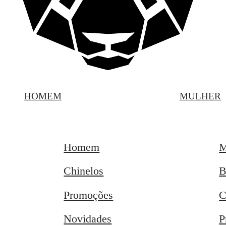
HOMEM
MULHER
Homem
M
Chinelos
B
Promoções
C
Novidades
P