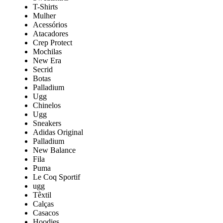
T-Shirts
Mulher
Acessórios
Atacadores
Crep Protect
Mochilas
New Era
Secrid
Botas
Palladium
Ugg
Chinelos
Ugg
Sneakers
Adidas Original
Palladium
New Balance
Fila
Puma
Le Coq Sportif
ugg
Têxtil
Calças
Casacos
Hoodies