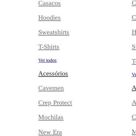
C
Casacos
C
Hoodies
H
Sweatshirts
S
T-Shirts
T
Ver todos
Acessórios
Ve
A
Cavemen
A
Crep Protect
C
Mochilas
M
New Era