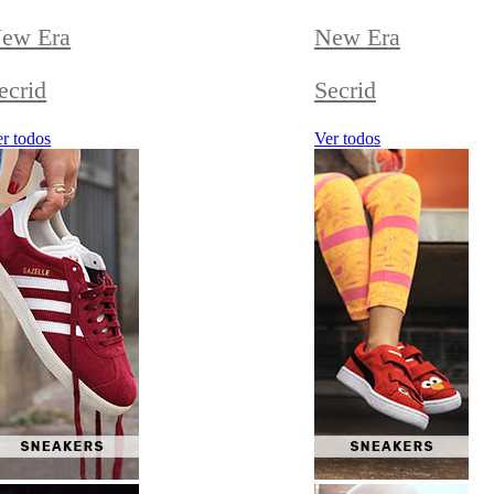
ew Era
New Era
ecrid
Secrid
r todos
Ver todos