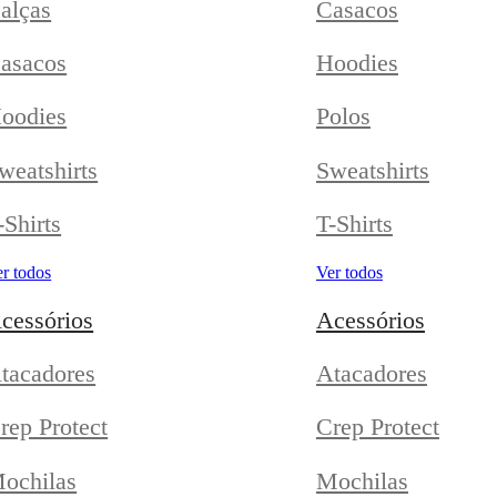
alças
Casacos
asacos
Hoodies
oodies
Polos
weatshirts
Sweatshirts
-Shirts
T-Shirts
r todos
Ver todos
cessórios
Acessórios
tacadores
Atacadores
rep Protect
Crep Protect
ochilas
Mochilas