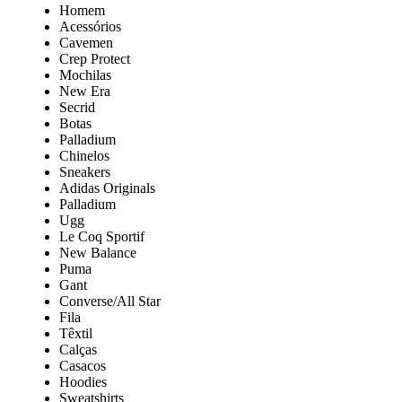
Homem
Acessórios
Cavemen
Crep Protect
Mochilas
New Era
Secrid
Botas
Palladium
Chinelos
Sneakers
Adidas Originals
Palladium
Ugg
Le Coq Sportif
New Balance
Puma
Gant
Converse/All Star
Fila
Têxtil
Calças
Casacos
Hoodies
Sweatshirts