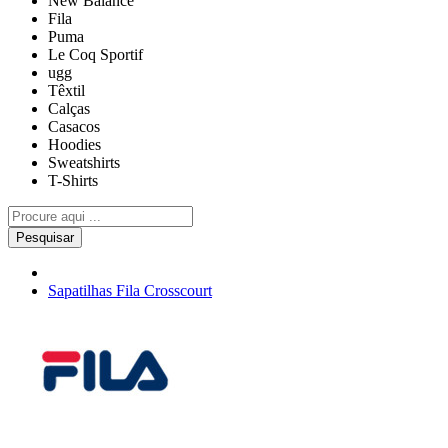
New Balance
Fila
Puma
Le Coq Sportif
ugg
Têxtil
Calças
Casacos
Hoodies
Sweatshirts
T-Shirts
Pesquisar
Sapatilhas Fila Crosscourt