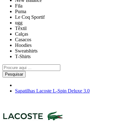
New Balance
Fila
Puma
Le Coq Sportif
ugg
Têxtil
Calças
Casacos
Hoodies
Sweatshirts
T-Shirts
Pesquisar
Sapatilhas Lacoste L-Spin Deluxe 3.0