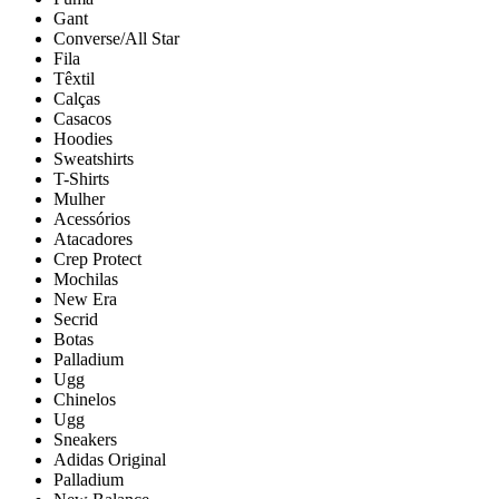
Gant
Converse/All Star
Fila
Têxtil
Calças
Casacos
Hoodies
Sweatshirts
T-Shirts
Mulher
Acessórios
Atacadores
Crep Protect
Mochilas
New Era
Secrid
Botas
Palladium
Ugg
Chinelos
Ugg
Sneakers
Adidas Original
Palladium