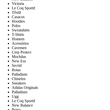
Victoria
Le Coq Sportif
Têxtil
Casacos
Hoodies
Polos
Sweatshirts
T-Shirts
Homem
Acessórios
Cavemen
Crep Protect
Mochilas
New Era
Secrid
Botas
Palladium
Chinelos
Sneakers
Adidas Originals
Palladium
Ugg
Le Coq Sportif
New Balance
Puma