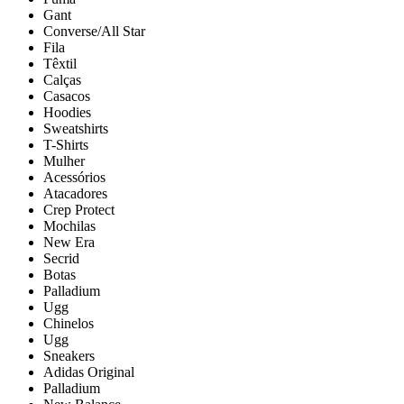
Gant
Converse/All Star
Fila
Têxtil
Calças
Casacos
Hoodies
Sweatshirts
T-Shirts
Mulher
Acessórios
Atacadores
Crep Protect
Mochilas
New Era
Secrid
Botas
Palladium
Ugg
Chinelos
Ugg
Sneakers
Adidas Original
Palladium