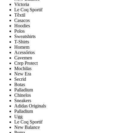
Victoria
Le Coq Sportif
Têxtil
Casacos
Hoodies
Polos
Sweatshirts
T-Shirts
Homem
Acessórios
Cavemen
Crep Protect
Mochilas
New Era
Secrid
Botas
Palladium
Chinelos
Sneakers
Adidas Originals
Palladium
Ugg
Le Coq Sportif
New Balance
Puma