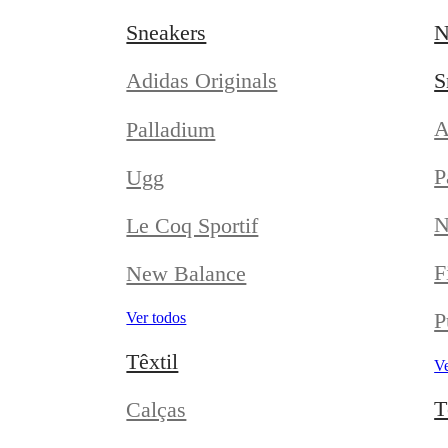
Sneakers
N
S
Adidas Originals
A
Palladium
P
Ugg
N
Le Coq Sportif
F
New Balance
P
Ver todos
Têxtil
Ve
T
Calças