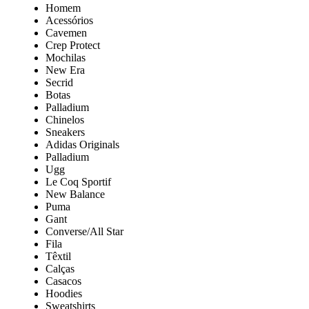
Homem
Acessórios
Cavemen
Crep Protect
Mochilas
New Era
Secrid
Botas
Palladium
Chinelos
Sneakers
Adidas Originals
Palladium
Ugg
Le Coq Sportif
New Balance
Puma
Gant
Converse/All Star
Fila
Têxtil
Calças
Casacos
Hoodies
Sweatshirts