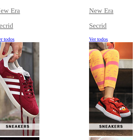
ew Era
New Era
ecrid
Secrid
r todos
Ver todos