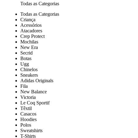
Todas as Categorias
Todas as Categorias
Criança
Acessórios
Atacadores
Crep Protect
Mochilas
New Era
Secrid
Botas
Ugg
Chinelos
Sneakers
Adidas Originals
Fila
New Balance
Victoria
Le Coq Sportif
Têxtil
Casacos
Hoodies
Polos
Sweatshirts
T-Shirts