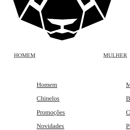
HOMEM
MULHER
Homem
M
Chinelos
B
Promoções
C
Novidades
P