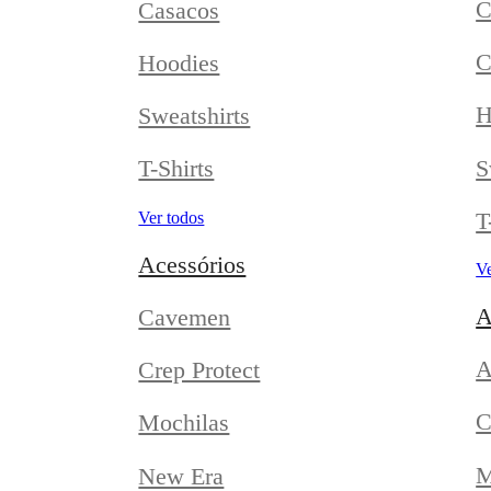
C
Casacos
C
Hoodies
H
Sweatshirts
S
T-Shirts
T
Ver todos
Acessórios
Ve
A
Cavemen
A
Crep Protect
C
Mochilas
M
New Era