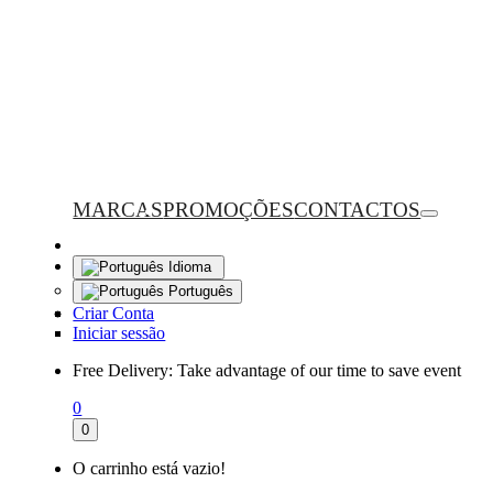
MARCAS
PROMOÇÕES
CONTACTOS
Idioma
Português
Criar Conta
Iniciar sessão
Free Delivery:
Take advantage of our time to save event
0
0
O carrinho está vazio!