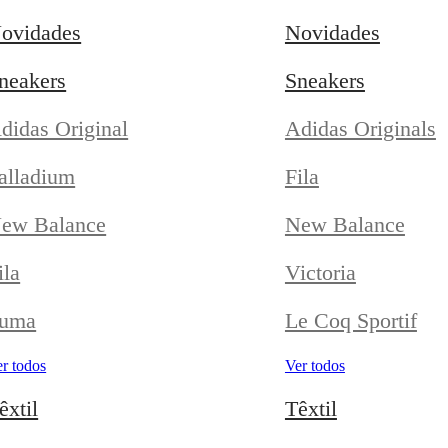
ovidades
Novidades
neakers
Sneakers
didas Original
Adidas Originals
alladium
Fila
ew Balance
New Balance
ila
Victoria
uma
Le Coq Sportif
r todos
Ver todos
êxtil
Têxtil