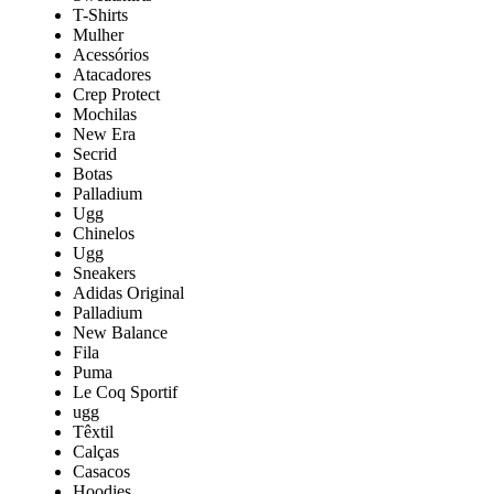
T-Shirts
Mulher
Acessórios
Atacadores
Crep Protect
Mochilas
New Era
Secrid
Botas
Palladium
Ugg
Chinelos
Ugg
Sneakers
Adidas Original
Palladium
New Balance
Fila
Puma
Le Coq Sportif
ugg
Têxtil
Calças
Casacos
Hoodies