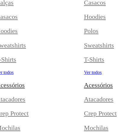
alças
Casacos
asacos
Hoodies
oodies
Polos
weatshirts
Sweatshirts
-Shirts
T-Shirts
r todos
Ver todos
cessórios
Acessórios
tacadores
Atacadores
rep Protect
Crep Protect
ochilas
Mochilas