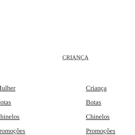
CRIANÇA
ulher
Criança
otas
Botas
hinelos
Chinelos
romoções
Promoções