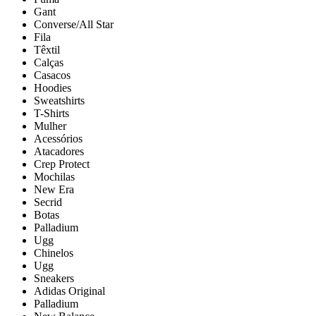
Gant
Converse/All Star
Fila
Têxtil
Calças
Casacos
Hoodies
Sweatshirts
T-Shirts
Mulher
Acessórios
Atacadores
Crep Protect
Mochilas
New Era
Secrid
Botas
Palladium
Ugg
Chinelos
Ugg
Sneakers
Adidas Original
Palladium