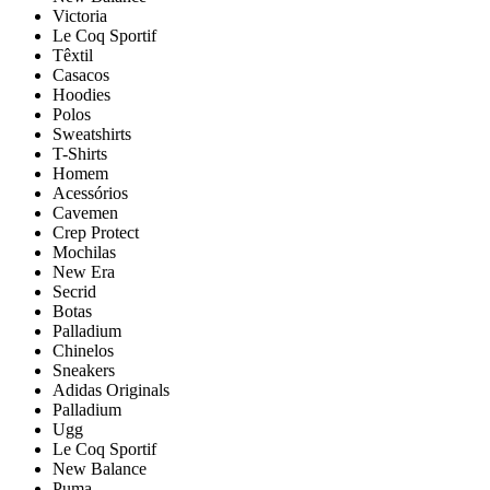
Victoria
Le Coq Sportif
Têxtil
Casacos
Hoodies
Polos
Sweatshirts
T-Shirts
Homem
Acessórios
Cavemen
Crep Protect
Mochilas
New Era
Secrid
Botas
Palladium
Chinelos
Sneakers
Adidas Originals
Palladium
Ugg
Le Coq Sportif
New Balance
Puma