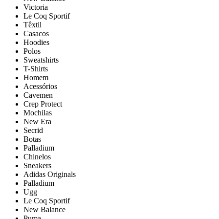
Victoria
Le Coq Sportif
Têxtil
Casacos
Hoodies
Polos
Sweatshirts
T-Shirts
Homem
Acessórios
Cavemen
Crep Protect
Mochilas
New Era
Secrid
Botas
Palladium
Chinelos
Sneakers
Adidas Originals
Palladium
Ugg
Le Coq Sportif
New Balance
Puma