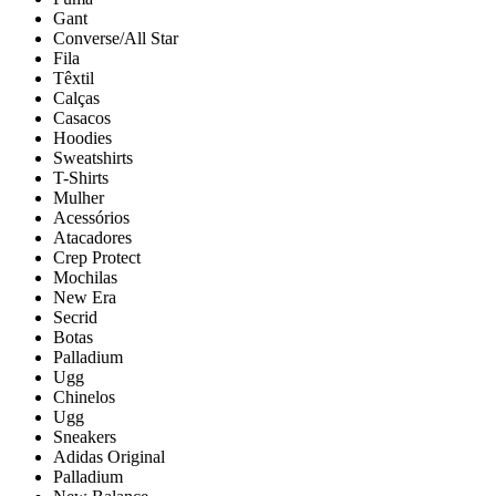
Gant
Converse/All Star
Fila
Têxtil
Calças
Casacos
Hoodies
Sweatshirts
T-Shirts
Mulher
Acessórios
Atacadores
Crep Protect
Mochilas
New Era
Secrid
Botas
Palladium
Ugg
Chinelos
Ugg
Sneakers
Adidas Original
Palladium