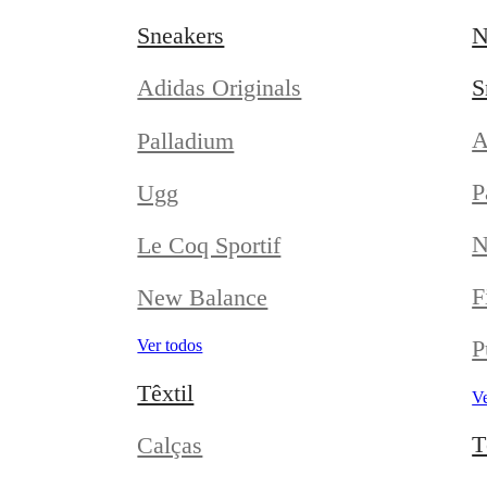
Sneakers
N
S
Adidas Originals
A
Palladium
P
Ugg
N
Le Coq Sportif
F
New Balance
P
Ver todos
Têxtil
Ve
T
Calças