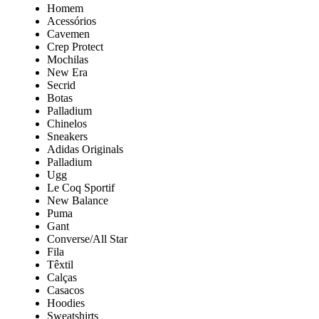
Homem
Acessórios
Cavemen
Crep Protect
Mochilas
New Era
Secrid
Botas
Palladium
Chinelos
Sneakers
Adidas Originals
Palladium
Ugg
Le Coq Sportif
New Balance
Puma
Gant
Converse/All Star
Fila
Têxtil
Calças
Casacos
Hoodies
Sweatshirts