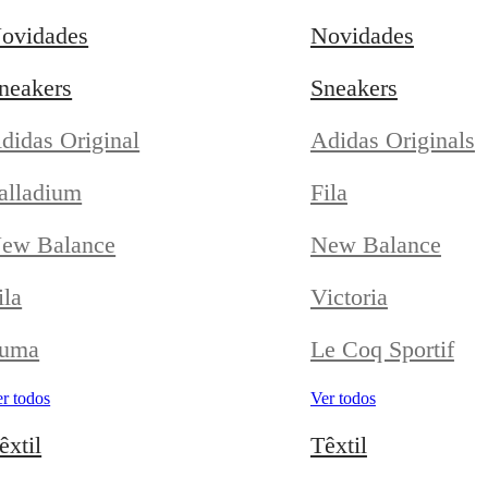
ovidades
Novidades
neakers
Sneakers
didas Original
Adidas Originals
alladium
Fila
ew Balance
New Balance
ila
Victoria
uma
Le Coq Sportif
r todos
Ver todos
êxtil
Têxtil