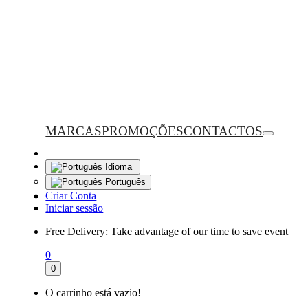
MARCAS
PROMOÇÕES
CONTACTOS
Idioma
Português
Criar Conta
Iniciar sessão
Free Delivery:
Take advantage of our time to save event
0
0
O carrinho está vazio!