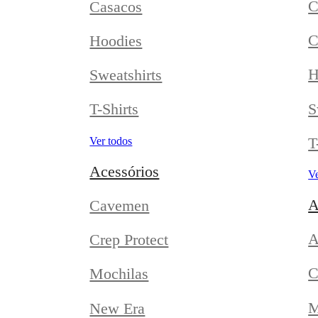
C
Casacos
C
Hoodies
H
Sweatshirts
S
T-Shirts
T
Ver todos
Acessórios
Ve
A
Cavemen
A
Crep Protect
C
Mochilas
M
New Era