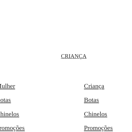
CRIANÇA
ulher
Criança
otas
Botas
hinelos
Chinelos
romoções
Promoções