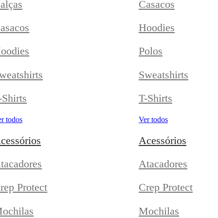
alças
Casacos
asacos
Hoodies
oodies
Polos
weatshirts
Sweatshirts
-Shirts
T-Shirts
r todos
Ver todos
cessórios
Acessórios
tacadores
Atacadores
rep Protect
Crep Protect
ochilas
Mochilas