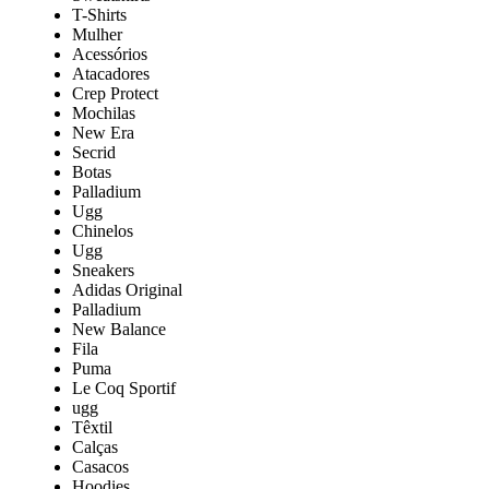
T-Shirts
Mulher
Acessórios
Atacadores
Crep Protect
Mochilas
New Era
Secrid
Botas
Palladium
Ugg
Chinelos
Ugg
Sneakers
Adidas Original
Palladium
New Balance
Fila
Puma
Le Coq Sportif
ugg
Têxtil
Calças
Casacos
Hoodies