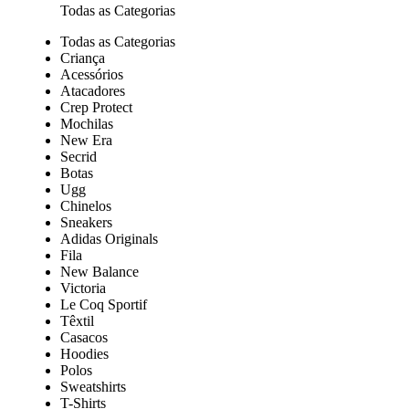
Todas as Categorias
Todas as Categorias
Criança
Acessórios
Atacadores
Crep Protect
Mochilas
New Era
Secrid
Botas
Ugg
Chinelos
Sneakers
Adidas Originals
Fila
New Balance
Victoria
Le Coq Sportif
Têxtil
Casacos
Hoodies
Polos
Sweatshirts
T-Shirts