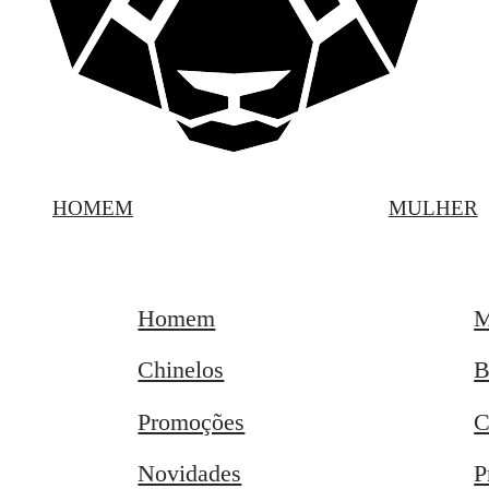
HOMEM
MULHER
Homem
M
Chinelos
B
Promoções
C
Novidades
P