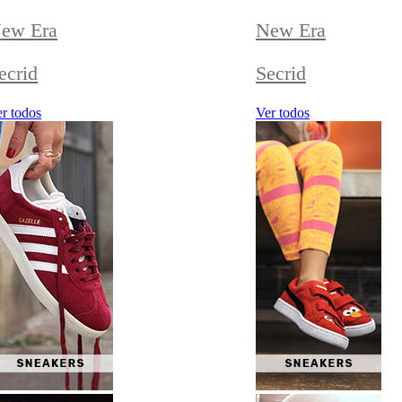
ew Era
New Era
ecrid
Secrid
r todos
Ver todos