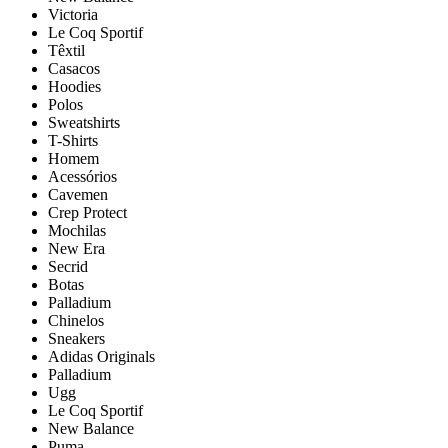
Victoria
Le Coq Sportif
Têxtil
Casacos
Hoodies
Polos
Sweatshirts
T-Shirts
Homem
Acessórios
Cavemen
Crep Protect
Mochilas
New Era
Secrid
Botas
Palladium
Chinelos
Sneakers
Adidas Originals
Palladium
Ugg
Le Coq Sportif
New Balance
Puma