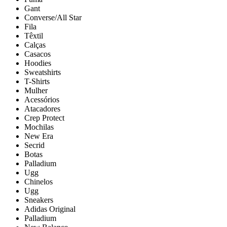
Gant
Converse/All Star
Fila
Têxtil
Calças
Casacos
Hoodies
Sweatshirts
T-Shirts
Mulher
Acessórios
Atacadores
Crep Protect
Mochilas
New Era
Secrid
Botas
Palladium
Ugg
Chinelos
Ugg
Sneakers
Adidas Original
Palladium