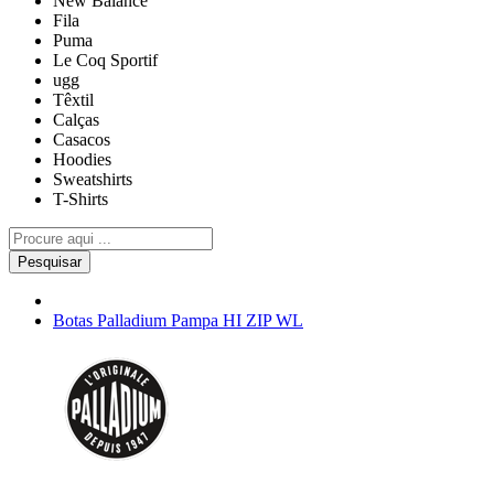
New Balance
Fila
Puma
Le Coq Sportif
ugg
Têxtil
Calças
Casacos
Hoodies
Sweatshirts
T-Shirts
Pesquisar
Botas Palladium Pampa HI ZIP WL