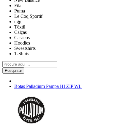
New Balance
Fila
Puma
Le Coq Sportif
ugg
Têxtil
Calças
Casacos
Hoodies
Sweatshirts
T-Shirts
Pesquisar
Botas Palladium Pampa HI ZIP WL