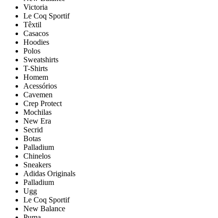
Victoria
Le Coq Sportif
Têxtil
Casacos
Hoodies
Polos
Sweatshirts
T-Shirts
Homem
Acessórios
Cavemen
Crep Protect
Mochilas
New Era
Secrid
Botas
Palladium
Chinelos
Sneakers
Adidas Originals
Palladium
Ugg
Le Coq Sportif
New Balance
Puma