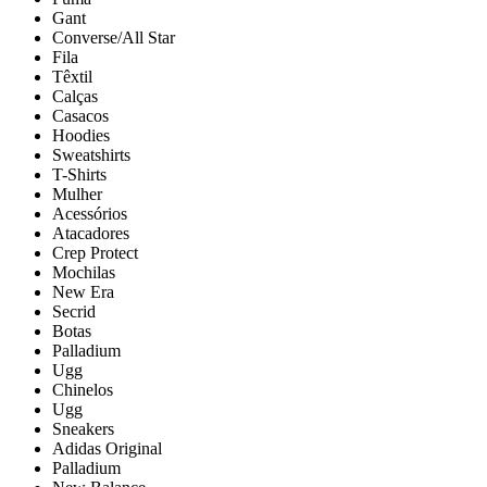
Gant
Converse/All Star
Fila
Têxtil
Calças
Casacos
Hoodies
Sweatshirts
T-Shirts
Mulher
Acessórios
Atacadores
Crep Protect
Mochilas
New Era
Secrid
Botas
Palladium
Ugg
Chinelos
Ugg
Sneakers
Adidas Original
Palladium