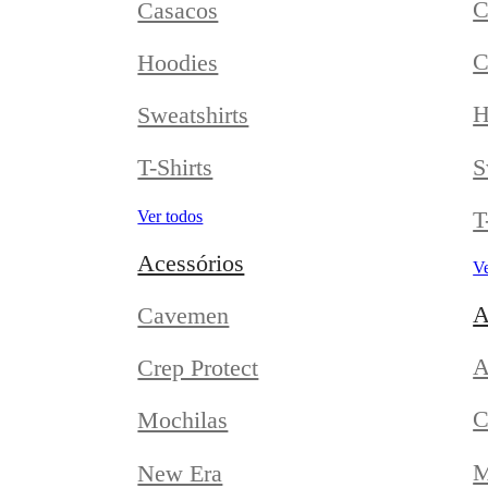
C
Casacos
C
Hoodies
H
Sweatshirts
S
T-Shirts
T
Ver todos
Acessórios
Ve
A
Cavemen
A
Crep Protect
C
Mochilas
M
New Era