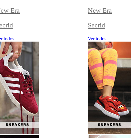
ew Era
New Era
ecrid
Secrid
r todos
Ver todos