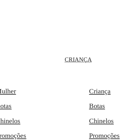
CRIANÇA
ulher
Criança
otas
Botas
hinelos
Chinelos
romoções
Promoções