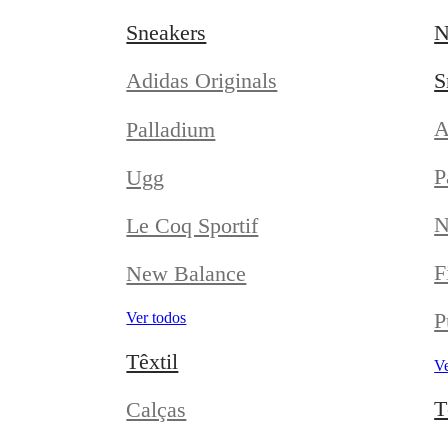
Sneakers
N
S
Adidas Originals
A
Palladium
P
Ugg
N
Le Coq Sportif
F
New Balance
P
Ver todos
Têxtil
Ve
T
Calças