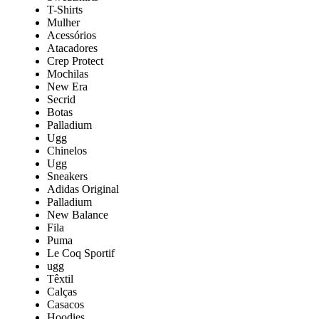
T-Shirts
Mulher
Acessórios
Atacadores
Crep Protect
Mochilas
New Era
Secrid
Botas
Palladium
Ugg
Chinelos
Ugg
Sneakers
Adidas Original
Palladium
New Balance
Fila
Puma
Le Coq Sportif
ugg
Têxtil
Calças
Casacos
Hoodies