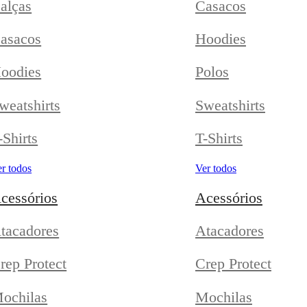
alças
Casacos
asacos
Hoodies
oodies
Polos
weatshirts
Sweatshirts
-Shirts
T-Shirts
r todos
Ver todos
cessórios
Acessórios
tacadores
Atacadores
rep Protect
Crep Protect
ochilas
Mochilas