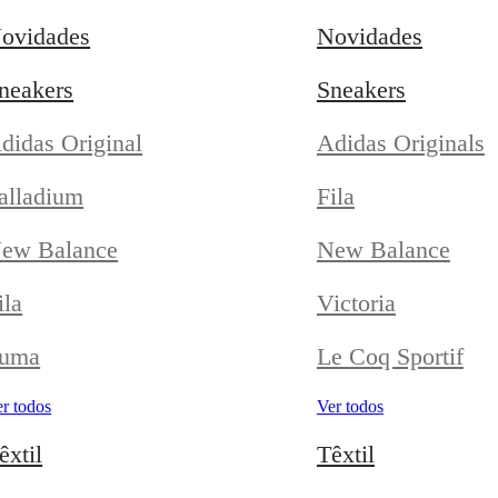
ovidades
Novidades
neakers
Sneakers
didas Original
Adidas Originals
alladium
Fila
ew Balance
New Balance
ila
Victoria
uma
Le Coq Sportif
r todos
Ver todos
êxtil
Têxtil