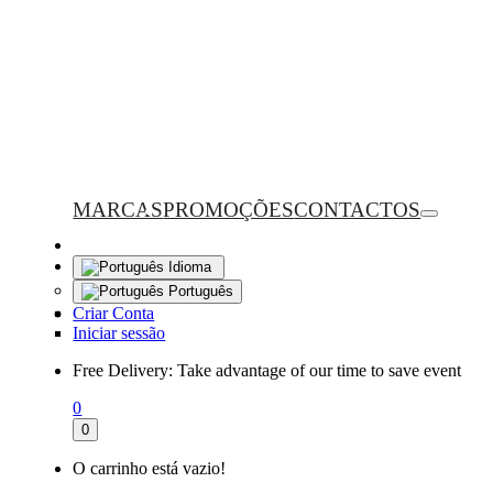
MARCAS
PROMOÇÕES
CONTACTOS
Idioma
Português
Criar Conta
Iniciar sessão
Free Delivery:
Take advantage of our time to save event
0
0
O carrinho está vazio!