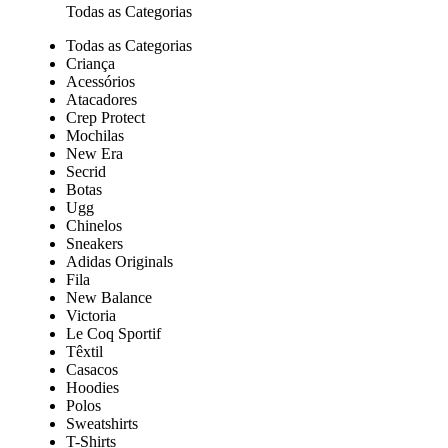
Todas as Categorias
Todas as Categorias
Criança
Acessórios
Atacadores
Crep Protect
Mochilas
New Era
Secrid
Botas
Ugg
Chinelos
Sneakers
Adidas Originals
Fila
New Balance
Victoria
Le Coq Sportif
Têxtil
Casacos
Hoodies
Polos
Sweatshirts
T-Shirts