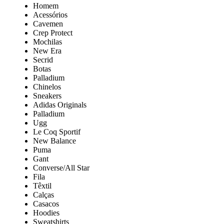
Homem
Acessórios
Cavemen
Crep Protect
Mochilas
New Era
Secrid
Botas
Palladium
Chinelos
Sneakers
Adidas Originals
Palladium
Ugg
Le Coq Sportif
New Balance
Puma
Gant
Converse/All Star
Fila
Têxtil
Calças
Casacos
Hoodies
Sweatshirts