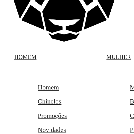
HOMEM
MULHER
Homem
M
Chinelos
B
Promoções
C
Novidades
P