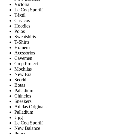
Victoria
Le Coq Sportif
Têxtil
Casacos
Hoodies
Polos
Sweatshirts
T-Shirts
Homem
Acessórios
Cavemen
Crep Protect
Mochilas
New Era
Secrid
Botas
Palladium
Chinelos
Sneakers
Adidas Originals
Palladium
Ugg
Le Coq Sportif
New Balance
Puma