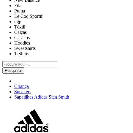
New Balance
Fila
Puma
Le Coq Sportif
ugg
Têxtil
Calças
Casacos
Hoodies
Sweatshirts
T-Shirts
Pesquisar
Criança
Sneakers
Sapatilhas Adidas Stan Smith