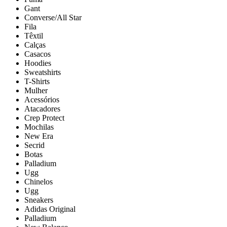
Gant
Converse/All Star
Fila
Têxtil
Calças
Casacos
Hoodies
Sweatshirts
T-Shirts
Mulher
Acessórios
Atacadores
Crep Protect
Mochilas
New Era
Secrid
Botas
Palladium
Ugg
Chinelos
Ugg
Sneakers
Adidas Original
Palladium