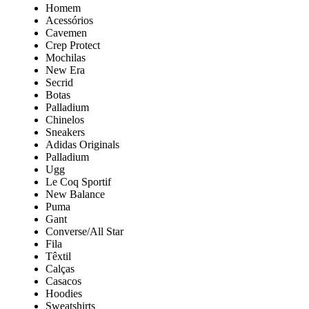
Homem
Acessórios
Cavemen
Crep Protect
Mochilas
New Era
Secrid
Botas
Palladium
Chinelos
Sneakers
Adidas Originals
Palladium
Ugg
Le Coq Sportif
New Balance
Puma
Gant
Converse/All Star
Fila
Têxtil
Calças
Casacos
Hoodies
Sweatshirts