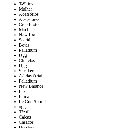
T-Shirts
Mulher
Acessórios
Atacadores
Crep Protect
Mochilas
New Era
Secrid
Botas
Palladium
Ugg
Chinelos
Ugg
Sneakers
Adidas Original
Palladium
New Balance
Fila
Puma
Le Coq Sportif
ugg
Têxtil
Calças
Casacos
Hoodies