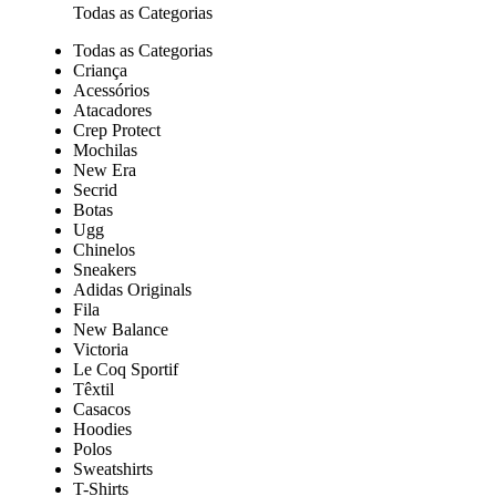
Todas as Categorias
Todas as Categorias
Criança
Acessórios
Atacadores
Crep Protect
Mochilas
New Era
Secrid
Botas
Ugg
Chinelos
Sneakers
Adidas Originals
Fila
New Balance
Victoria
Le Coq Sportif
Têxtil
Casacos
Hoodies
Polos
Sweatshirts
T-Shirts