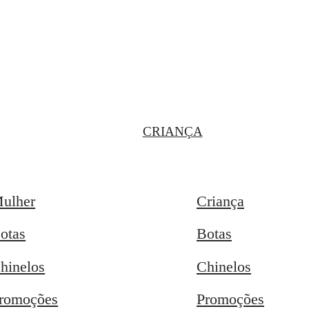
CRIANÇA
ulher
Criança
otas
Botas
hinelos
Chinelos
romoções
Promoções