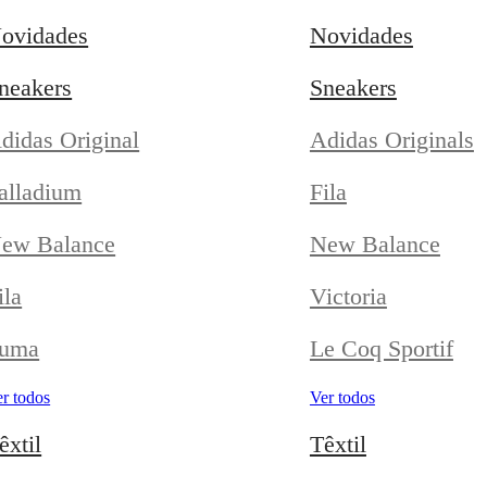
ovidades
Novidades
neakers
Sneakers
didas Original
Adidas Originals
alladium
Fila
ew Balance
New Balance
ila
Victoria
uma
Le Coq Sportif
r todos
Ver todos
êxtil
Têxtil