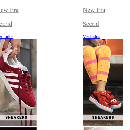
ew Era
New Era
ecrid
Secrid
r todos
Ver todos