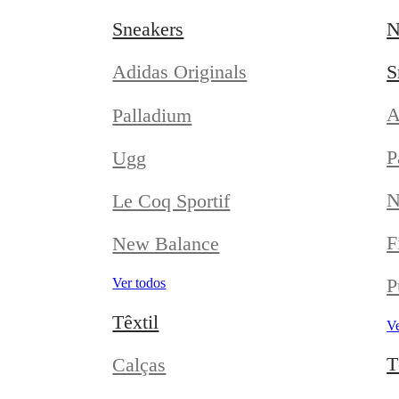
Sneakers
N
S
Adidas Originals
A
Palladium
P
Ugg
N
Le Coq Sportif
F
New Balance
P
Ver todos
Têxtil
Ve
T
Calças