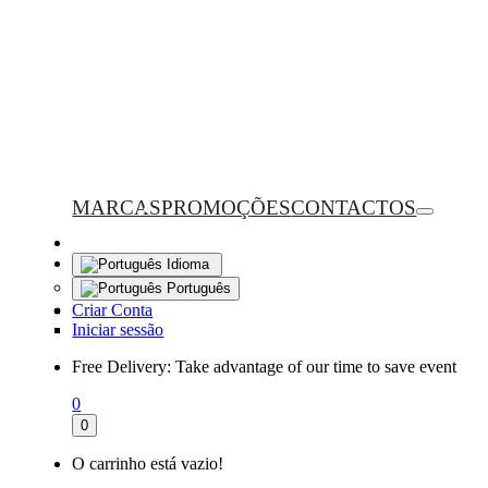
MARCAS
PROMOÇÕES
CONTACTOS
Idioma
Português
Criar Conta
Iniciar sessão
Free Delivery:
Take advantage of our time to save event
0
0
O carrinho está vazio!