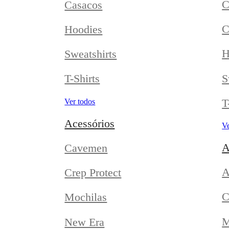
C
Casacos
C
Hoodies
H
Sweatshirts
S
T-Shirts
T
Ver todos
Acessórios
Ve
A
Cavemen
A
Crep Protect
C
Mochilas
M
New Era