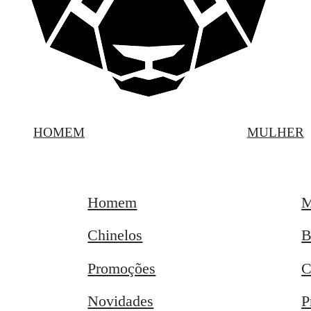
HOMEM
MULHER
Homem
M
Chinelos
B
Promoções
C
Novidades
P