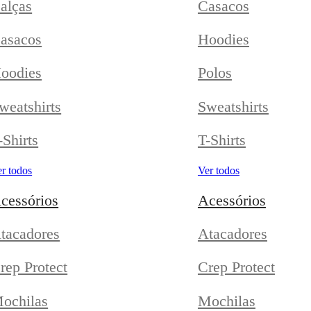
alças
Casacos
asacos
Hoodies
oodies
Polos
weatshirts
Sweatshirts
-Shirts
T-Shirts
r todos
Ver todos
cessórios
Acessórios
tacadores
Atacadores
rep Protect
Crep Protect
ochilas
Mochilas