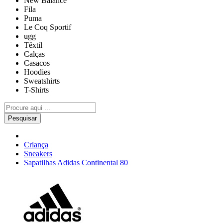
New Balance
Fila
Puma
Le Coq Sportif
ugg
Têxtil
Calças
Casacos
Hoodies
Sweatshirts
T-Shirts
Pesquisar
Criança
Sneakers
Sapatilhas Adidas Continental 80