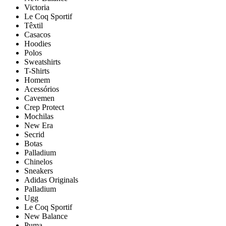
Victoria
Le Coq Sportif
Têxtil
Casacos
Hoodies
Polos
Sweatshirts
T-Shirts
Homem
Acessórios
Cavemen
Crep Protect
Mochilas
New Era
Secrid
Botas
Palladium
Chinelos
Sneakers
Adidas Originals
Palladium
Ugg
Le Coq Sportif
New Balance
Puma