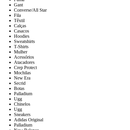
Gant
Converse/All Star
Fila
Têxtil
Calças
Casacos
Hoodies
Sweatshirts
T-Shirts
Mulher
Acessórios
Atacadores
Crep Protect
Mochilas
New Era
Secrid
Botas
Palladium
Ugg
Chinelos
Ugg
Sneakers
Adidas Original
Palladium