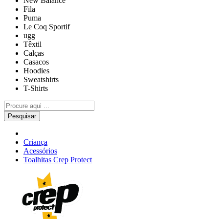
New Balance
Fila
Puma
Le Coq Sportif
ugg
Têxtil
Calças
Casacos
Hoodies
Sweatshirts
T-Shirts
Pesquisar
Criança
Acessórios
Toalhitas Crep Protect