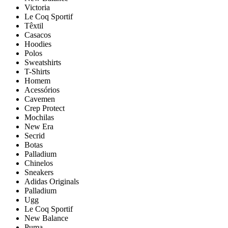
Victoria
Le Coq Sportif
Têxtil
Casacos
Hoodies
Polos
Sweatshirts
T-Shirts
Homem
Acessórios
Cavemen
Crep Protect
Mochilas
New Era
Secrid
Botas
Palladium
Chinelos
Sneakers
Adidas Originals
Palladium
Ugg
Le Coq Sportif
New Balance
Puma