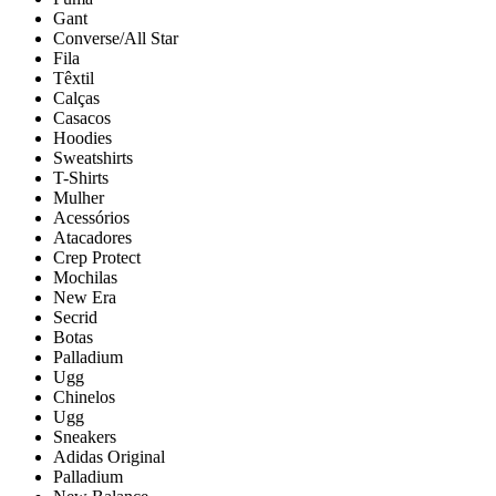
Gant
Converse/All Star
Fila
Têxtil
Calças
Casacos
Hoodies
Sweatshirts
T-Shirts
Mulher
Acessórios
Atacadores
Crep Protect
Mochilas
New Era
Secrid
Botas
Palladium
Ugg
Chinelos
Ugg
Sneakers
Adidas Original
Palladium