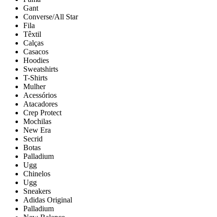
Gant
Converse/All Star
Fila
Têxtil
Calças
Casacos
Hoodies
Sweatshirts
T-Shirts
Mulher
Acessórios
Atacadores
Crep Protect
Mochilas
New Era
Secrid
Botas
Palladium
Ugg
Chinelos
Ugg
Sneakers
Adidas Original
Palladium