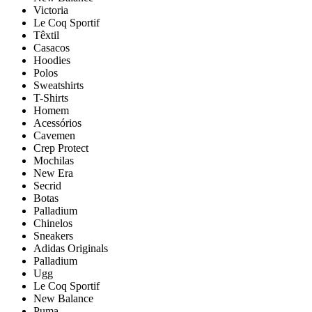
Victoria
Le Coq Sportif
Têxtil
Casacos
Hoodies
Polos
Sweatshirts
T-Shirts
Homem
Acessórios
Cavemen
Crep Protect
Mochilas
New Era
Secrid
Botas
Palladium
Chinelos
Sneakers
Adidas Originals
Palladium
Ugg
Le Coq Sportif
New Balance
Puma