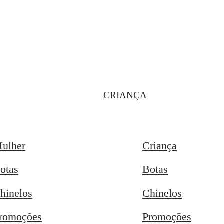
CRIANÇA
ulher
Criança
otas
Botas
hinelos
Chinelos
romoções
Promoções