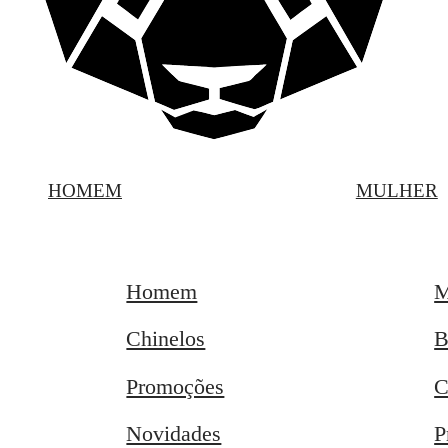
HOMEM
MULHER
Homem
M
Chinelos
B
Promoções
C
Novidades
P