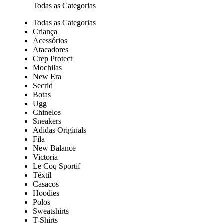
Todas as Categorias
Todas as Categorias
Criança
Acessórios
Atacadores
Crep Protect
Mochilas
New Era
Secrid
Botas
Ugg
Chinelos
Sneakers
Adidas Originals
Fila
New Balance
Victoria
Le Coq Sportif
Têxtil
Casacos
Hoodies
Polos
Sweatshirts
T-Shirts