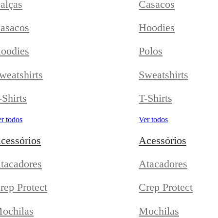
alças
Casacos
asacos
Hoodies
oodies
Polos
weatshirts
Sweatshirts
-Shirts
T-Shirts
r todos
Ver todos
cessórios
Acessórios
tacadores
Atacadores
rep Protect
Crep Protect
ochilas
Mochilas