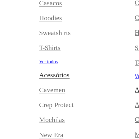
C
Casacos
C
Hoodies
H
Sweatshirts
S
T-Shirts
T
Ver todos
Acessórios
Ve
A
Cavemen
A
Crep Protect
C
Mochilas
M
New Era