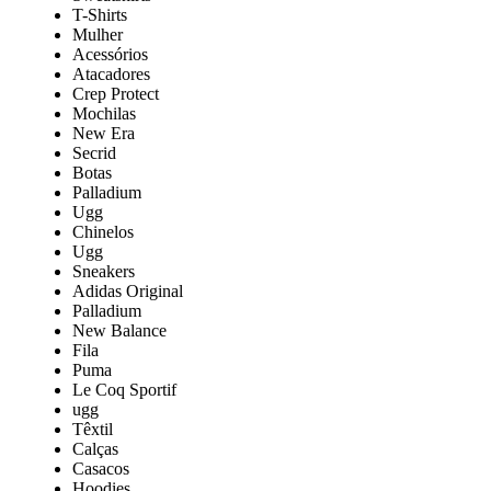
T-Shirts
Mulher
Acessórios
Atacadores
Crep Protect
Mochilas
New Era
Secrid
Botas
Palladium
Ugg
Chinelos
Ugg
Sneakers
Adidas Original
Palladium
New Balance
Fila
Puma
Le Coq Sportif
ugg
Têxtil
Calças
Casacos
Hoodies