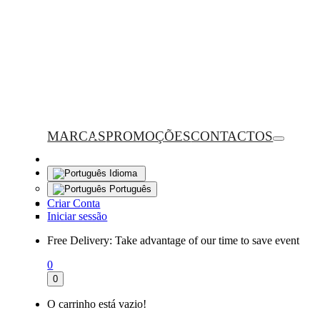
MARCAS
PROMOÇÕES
CONTACTOS
Idioma
Português
Criar Conta
Iniciar sessão
Free Delivery:
Take advantage of our time to save event
0
0
O carrinho está vazio!