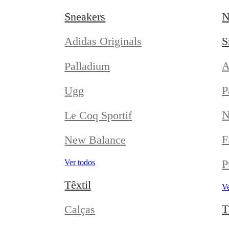
Sneakers
N
S
Adidas Originals
A
Palladium
P
Ugg
N
Le Coq Sportif
F
New Balance
P
Ver todos
Têxtil
Ve
T
Calças