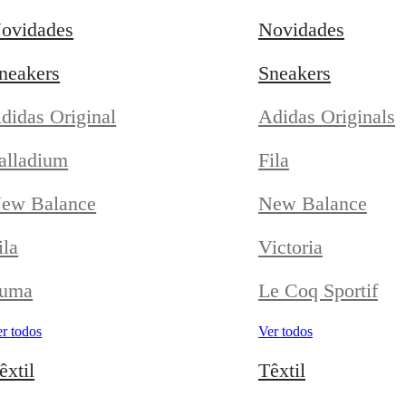
ovidades
Novidades
neakers
Sneakers
didas Original
Adidas Originals
alladium
Fila
ew Balance
New Balance
ila
Victoria
uma
Le Coq Sportif
r todos
Ver todos
êxtil
Têxtil