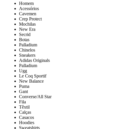
Homem
Acessórios
Cavemen
Crep Protect
Mochilas
New Era
Secrid
Botas
Palladium
Chinelos
Sneakers
Adidas Originals
Palladium
Ugg
Le Coq Sportif
New Balance
Puma
Gant
Converse/All Star
Fila
Têxtil
Calças
Casacos
Hoodies
Sweatshirts