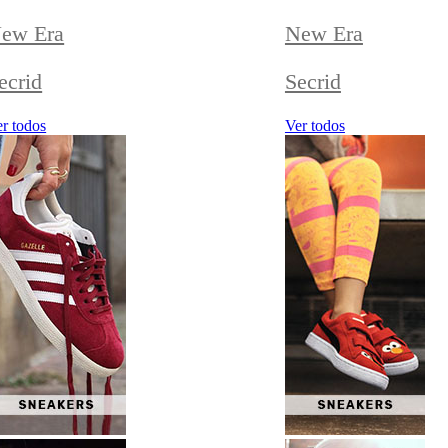
ew Era
New Era
ecrid
Secrid
r todos
Ver todos