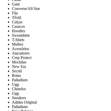
Gant
Converse/All Star
Fila
Têxtil
Calças
Casacos
Hoodies
Sweatshirts
T-Shirts
Mulher
Acessórios
Atacadores
Crep Protect
Mochilas
New Era
Secrid
Botas
Palladium
Ugg
Chinelos
Ugg
Sneakers
Adidas Original
Palladium