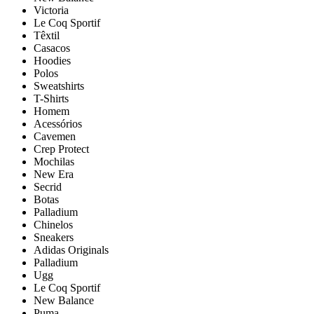
Victoria
Le Coq Sportif
Têxtil
Casacos
Hoodies
Polos
Sweatshirts
T-Shirts
Homem
Acessórios
Cavemen
Crep Protect
Mochilas
New Era
Secrid
Botas
Palladium
Chinelos
Sneakers
Adidas Originals
Palladium
Ugg
Le Coq Sportif
New Balance
Puma