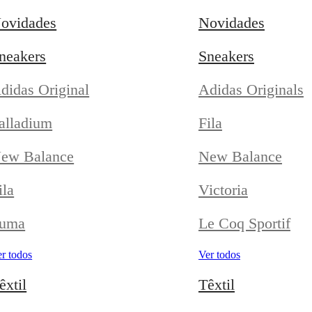
ovidades
Novidades
neakers
Sneakers
didas Original
Adidas Originals
alladium
Fila
ew Balance
New Balance
ila
Victoria
uma
Le Coq Sportif
r todos
Ver todos
êxtil
Têxtil