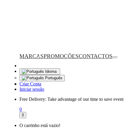
MARCAS
PROMOÇÕES
CONTACTOS
Idioma
Português
Criar Conta
Iniciar sessão
Free Delivery:
Take advantage of our time to save event
0
0
O carrinho está vazio!