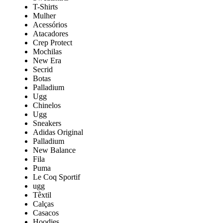
T-Shirts
Mulher
Acessórios
Atacadores
Crep Protect
Mochilas
New Era
Secrid
Botas
Palladium
Ugg
Chinelos
Ugg
Sneakers
Adidas Original
Palladium
New Balance
Fila
Puma
Le Coq Sportif
ugg
Têxtil
Calças
Casacos
Hoodies