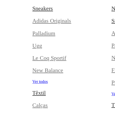
Sneakers
N
S
Adidas Originals
A
Palladium
P
Ugg
N
Le Coq Sportif
F
New Balance
P
Ver todos
Têxtil
Ve
T
Calças