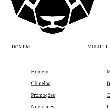
HOMEM
MULHER
Homem
M
Chinelos
B
Promoções
C
Novidades
P