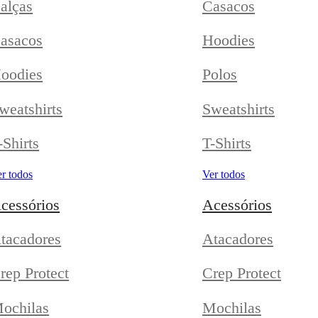
alças
Casacos
asacos
Hoodies
oodies
Polos
weatshirts
Sweatshirts
-Shirts
T-Shirts
r todos
Ver todos
cessórios
Acessórios
tacadores
Atacadores
rep Protect
Crep Protect
ochilas
Mochilas