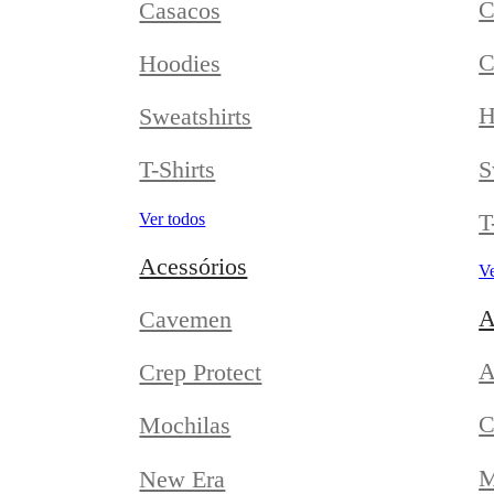
C
Casacos
C
Hoodies
H
Sweatshirts
S
T-Shirts
T
Ver todos
Acessórios
Ve
A
Cavemen
A
Crep Protect
C
Mochilas
M
New Era