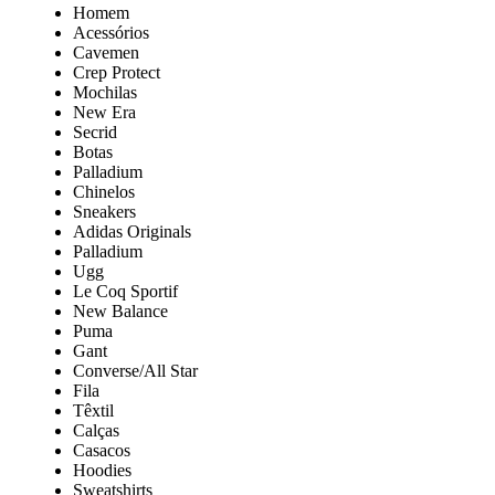
Homem
Acessórios
Cavemen
Crep Protect
Mochilas
New Era
Secrid
Botas
Palladium
Chinelos
Sneakers
Adidas Originals
Palladium
Ugg
Le Coq Sportif
New Balance
Puma
Gant
Converse/All Star
Fila
Têxtil
Calças
Casacos
Hoodies
Sweatshirts