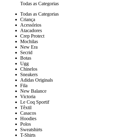
Todas as Categorias
Todas as Categorias
Criança
Acessórios
Atacadores
Crep Protect
Mochilas
New Era
Secrid
Botas
Ugg
Chinelos
Sneakers
Adidas Originals
Fila
New Balance
Victoria
Le Coq Sportif
Têxtil
Casacos
Hoodies
Polos
Sweatshirts
T-Shirts