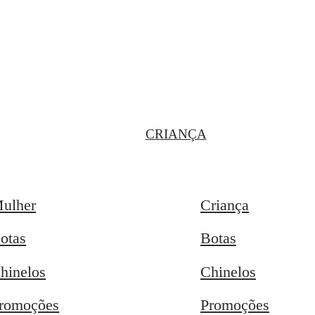
CRIANÇA
ulher
Criança
otas
Botas
hinelos
Chinelos
romoções
Promoções