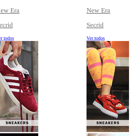
ew Era
New Era
ecrid
Secrid
r todos
Ver todos