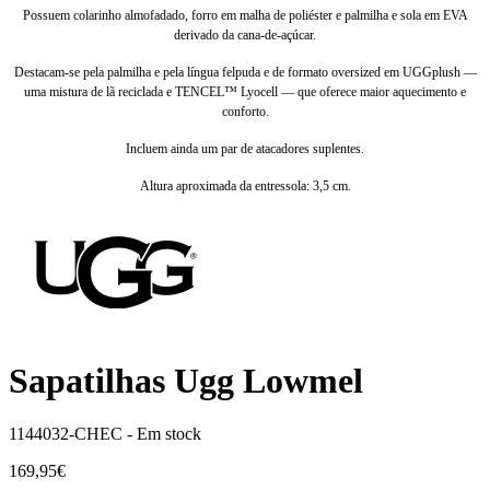
Possuem colarinho almofadado, forro em malha de poliéster e palmilha e sola em EVA
derivado da cana-de-açúcar.
Destacam-se pela palmilha e pela língua felpuda e de formato oversized em UGGplush —
uma mistura de lã reciclada e TENCEL™ Lyocell — que oferece maior aquecimento e
conforto.
Incluem ainda um par de atacadores suplentes.
Altura aproximada da entressola: 3,5 cm.
Sapatilhas Ugg Lowmel
1144032-CHEC -
Em stock
169,95€