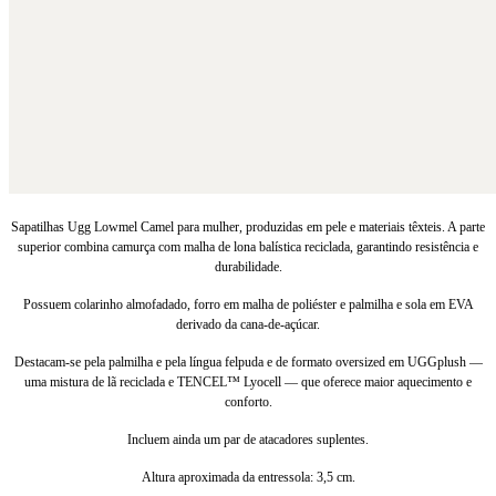
Sapatilhas Ugg Lowmel Camel para mulher, produzidas em pele e materiais têxteis. A parte
superior combina camurça com malha de lona balística reciclada, garantindo resistência e
durabilidade.
Possuem colarinho almofadado, forro em malha de poliéster e palmilha e sola em EVA
derivado da cana-de-açúcar.
Destacam-se pela palmilha e pela língua felpuda e de formato oversized em UGGplush —
uma mistura de lã reciclada e TENCEL™ Lyocell — que oferece maior aquecimento e
conforto.
Incluem ainda um par de atacadores suplentes.
Altura aproximada da entressola: 3,5 cm.