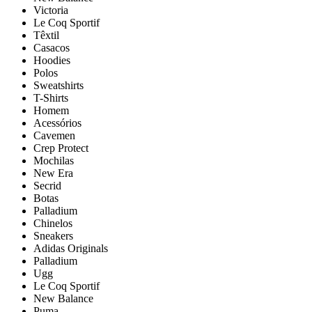
Victoria
Le Coq Sportif
Têxtil
Casacos
Hoodies
Polos
Sweatshirts
T-Shirts
Homem
Acessórios
Cavemen
Crep Protect
Mochilas
New Era
Secrid
Botas
Palladium
Chinelos
Sneakers
Adidas Originals
Palladium
Ugg
Le Coq Sportif
New Balance
Puma