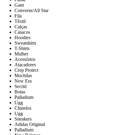
Gant
Converse/All Star
Fila
Têxtil
Calças
Casacos
Hoodies
Sweatshirts
T-Shirts
Mulher
Acessórios
Atacadores
Crep Protect
Mochilas
New Era
Secrid
Botas
Palladium
Ugg
Chinelos
Ugg
Sneakers
Adidas Original
Palladium