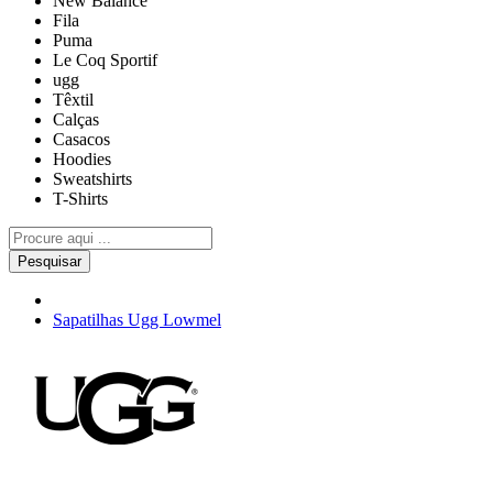
New Balance
Fila
Puma
Le Coq Sportif
ugg
Têxtil
Calças
Casacos
Hoodies
Sweatshirts
T-Shirts
Pesquisar
Sapatilhas Ugg Lowmel