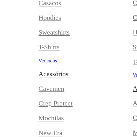
C
Casacos
C
Hoodies
H
Sweatshirts
S
T-Shirts
T
Ver todos
Acessórios
Ve
A
Cavemen
A
Crep Protect
C
Mochilas
M
New Era