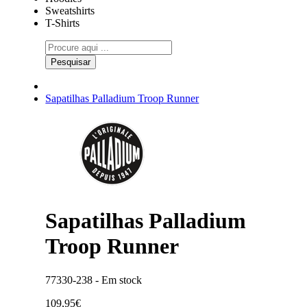
Sweatshirts
T-Shirts
Pesquisar
Sapatilhas Palladium Troop Runner
Sapatilhas Palladium
Troop Runner
77330-238 -
Em stock
109,95€