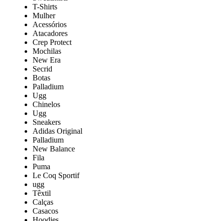
T-Shirts
Mulher
Acessórios
Atacadores
Crep Protect
Mochilas
New Era
Secrid
Botas
Palladium
Ugg
Chinelos
Ugg
Sneakers
Adidas Original
Palladium
New Balance
Fila
Puma
Le Coq Sportif
ugg
Têxtil
Calças
Casacos
Hoodies