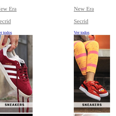
ew Era
New Era
ecrid
Secrid
r todos
Ver todos