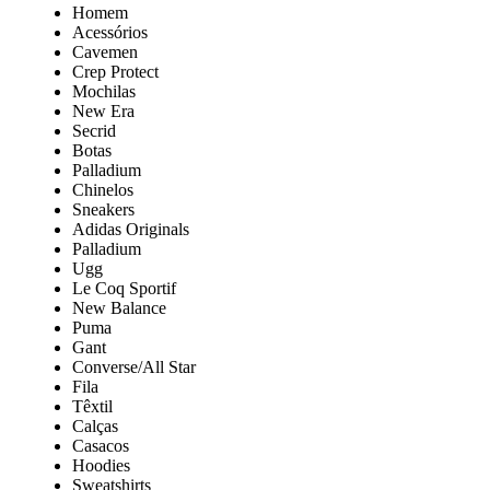
Homem
Acessórios
Cavemen
Crep Protect
Mochilas
New Era
Secrid
Botas
Palladium
Chinelos
Sneakers
Adidas Originals
Palladium
Ugg
Le Coq Sportif
New Balance
Puma
Gant
Converse/All Star
Fila
Têxtil
Calças
Casacos
Hoodies
Sweatshirts