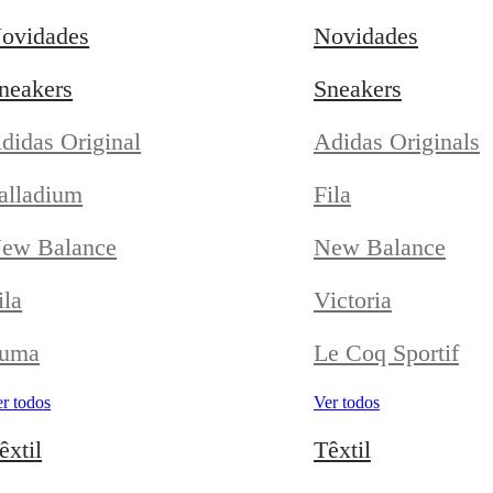
ovidades
Novidades
neakers
Sneakers
didas Original
Adidas Originals
alladium
Fila
ew Balance
New Balance
ila
Victoria
uma
Le Coq Sportif
r todos
Ver todos
êxtil
Têxtil