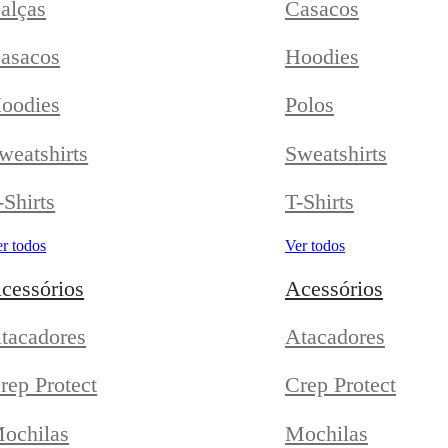
alças
Casacos
asacos
Hoodies
oodies
Polos
weatshirts
Sweatshirts
-Shirts
T-Shirts
r todos
Ver todos
cessórios
Acessórios
tacadores
Atacadores
rep Protect
Crep Protect
ochilas
Mochilas