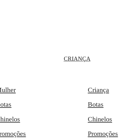
CRIANÇA
ulher
Criança
otas
Botas
hinelos
Chinelos
romoções
Promoções