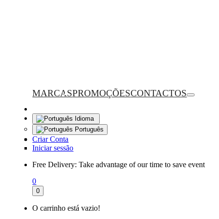
MARCAS
PROMOÇÕES
CONTACTOS
Idioma
Português
Criar Conta
Iniciar sessão
Free Delivery:
Take advantage of our time to save event
0
0
O carrinho está vazio!