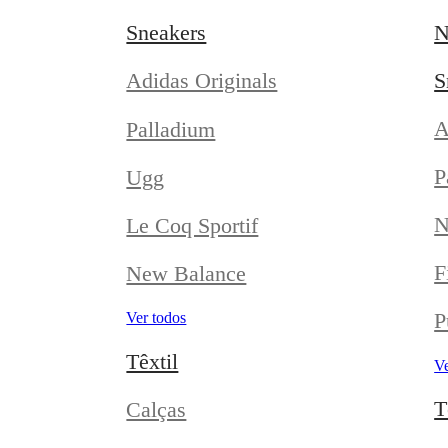
Sneakers
N
S
Adidas Originals
A
Palladium
P
Ugg
N
Le Coq Sportif
F
New Balance
P
Ver todos
Têxtil
Ve
T
Calças