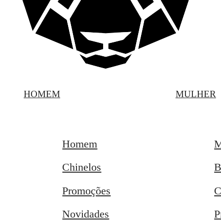
HOMEM
MULHER
Homem
M
Chinelos
B
Promoções
C
Novidades
P