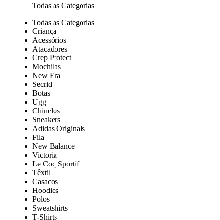
Todas as Categorias
Todas as Categorias
Criança
Acessórios
Atacadores
Crep Protect
Mochilas
New Era
Secrid
Botas
Ugg
Chinelos
Sneakers
Adidas Originals
Fila
New Balance
Victoria
Le Coq Sportif
Têxtil
Casacos
Hoodies
Polos
Sweatshirts
T-Shirts