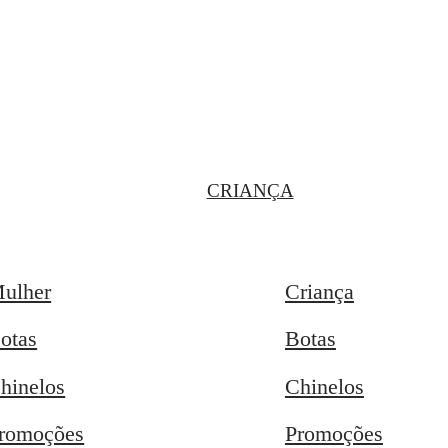
CRIANÇA
ulher
Criança
otas
Botas
hinelos
Chinelos
romoções
Promoções