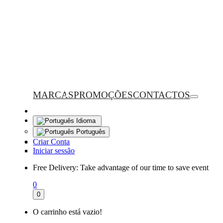
MARCAS
PROMOÇÕES
CONTACTOS
Idioma
Português
Criar Conta
Iniciar sessão
Free Delivery:
Take advantage of our time to save event
0
0
O carrinho está vazio!