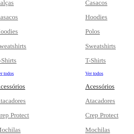
alças
Casacos
asacos
Hoodies
oodies
Polos
weatshirts
Sweatshirts
-Shirts
T-Shirts
r todos
Ver todos
cessórios
Acessórios
tacadores
Atacadores
rep Protect
Crep Protect
ochilas
Mochilas