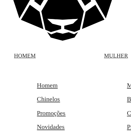
HOMEM
MULHER
Homem
M
Chinelos
B
Promoções
C
Novidades
P