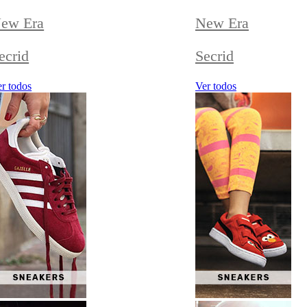
ew Era
New Era
ecrid
Secrid
r todos
Ver todos