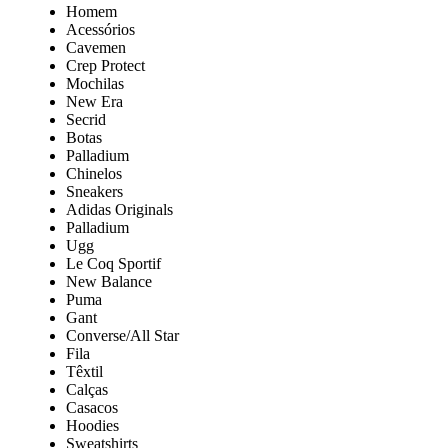
Homem
Acessórios
Cavemen
Crep Protect
Mochilas
New Era
Secrid
Botas
Palladium
Chinelos
Sneakers
Adidas Originals
Palladium
Ugg
Le Coq Sportif
New Balance
Puma
Gant
Converse/All Star
Fila
Têxtil
Calças
Casacos
Hoodies
Sweatshirts