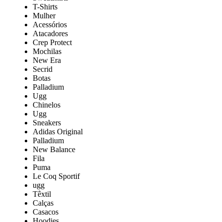
T-Shirts
Mulher
Acessórios
Atacadores
Crep Protect
Mochilas
New Era
Secrid
Botas
Palladium
Ugg
Chinelos
Ugg
Sneakers
Adidas Original
Palladium
New Balance
Fila
Puma
Le Coq Sportif
ugg
Têxtil
Calças
Casacos
Hoodies