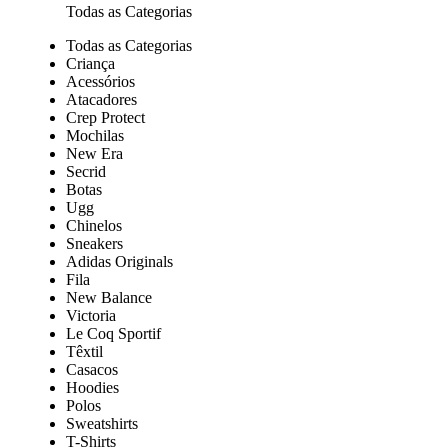
Todas as Categorias
Todas as Categorias
Criança
Acessórios
Atacadores
Crep Protect
Mochilas
New Era
Secrid
Botas
Ugg
Chinelos
Sneakers
Adidas Originals
Fila
New Balance
Victoria
Le Coq Sportif
Têxtil
Casacos
Hoodies
Polos
Sweatshirts
T-Shirts