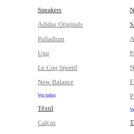
Sneakers
N
S
Adidas Originals
A
Palladium
P
Ugg
N
Le Coq Sportif
F
New Balance
P
Ver todos
Têxtil
Ve
T
Calças