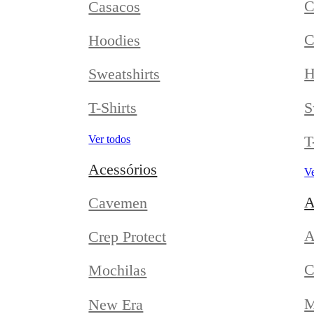
C
Casacos
C
Hoodies
H
Sweatshirts
S
T-Shirts
T
Ver todos
Acessórios
Ve
A
Cavemen
A
Crep Protect
C
Mochilas
M
New Era