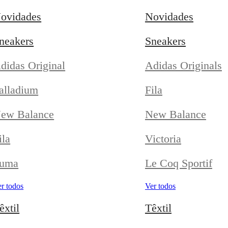
ovidades
Novidades
neakers
Sneakers
didas Original
Adidas Originals
alladium
Fila
ew Balance
New Balance
ila
Victoria
uma
Le Coq Sportif
r todos
Ver todos
êxtil
Têxtil