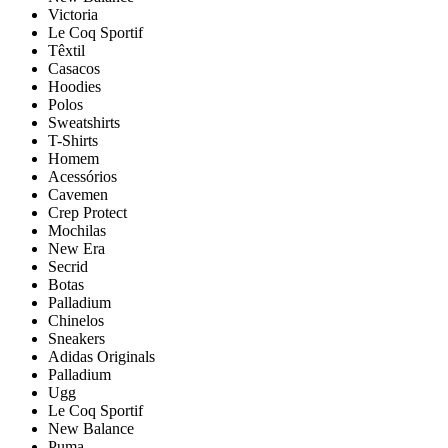
Victoria
Le Coq Sportif
Têxtil
Casacos
Hoodies
Polos
Sweatshirts
T-Shirts
Homem
Acessórios
Cavemen
Crep Protect
Mochilas
New Era
Secrid
Botas
Palladium
Chinelos
Sneakers
Adidas Originals
Palladium
Ugg
Le Coq Sportif
New Balance
Puma