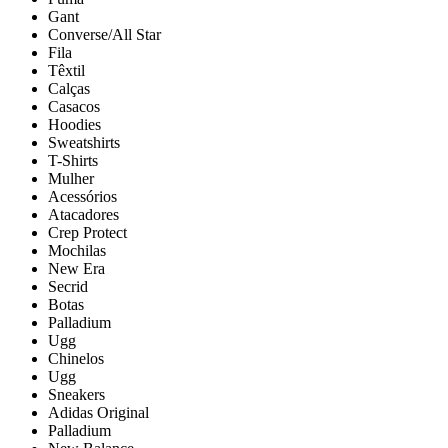
Gant
Converse/All Star
Fila
Têxtil
Calças
Casacos
Hoodies
Sweatshirts
T-Shirts
Mulher
Acessórios
Atacadores
Crep Protect
Mochilas
New Era
Secrid
Botas
Palladium
Ugg
Chinelos
Ugg
Sneakers
Adidas Original
Palladium