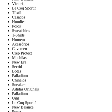
Victoria
Le Coq Sportif
Têxtil
Casacos
Hoodies
Polos
Sweatshirts
T-Shirts
Homem
Acessórios
Cavemen
Crep Protect
Mochilas
New Era
Secrid
Botas
Palladium
Chinelos
Sneakers
Adidas Originals
Palladium
Ugg
Le Coq Sportif
New Balance
Puma