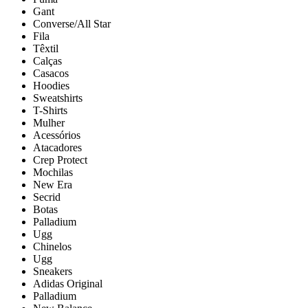
Gant
Converse/All Star
Fila
Têxtil
Calças
Casacos
Hoodies
Sweatshirts
T-Shirts
Mulher
Acessórios
Atacadores
Crep Protect
Mochilas
New Era
Secrid
Botas
Palladium
Ugg
Chinelos
Ugg
Sneakers
Adidas Original
Palladium