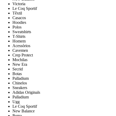
Victoria
Le Coq Sportif
Têxtil
Casacos
Hoodies
Polos
Sweatshirts
T-Shirts
Homem
Acessórios
Cavemen
Crep Protect
Mochilas
New Era
Secrid
Botas
Palladium
Chinelos
Sneakers
Adidas Originals
Palladium
Ugg
Le Coq Sportif
New Balance
Puma