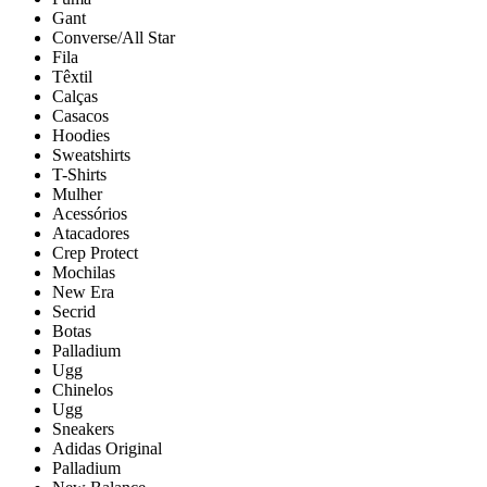
Gant
Converse/All Star
Fila
Têxtil
Calças
Casacos
Hoodies
Sweatshirts
T-Shirts
Mulher
Acessórios
Atacadores
Crep Protect
Mochilas
New Era
Secrid
Botas
Palladium
Ugg
Chinelos
Ugg
Sneakers
Adidas Original
Palladium