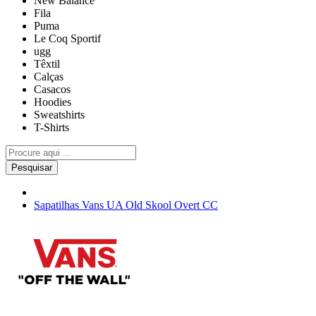
New Balance
Fila
Puma
Le Coq Sportif
ugg
Têxtil
Calças
Casacos
Hoodies
Sweatshirts
T-Shirts
Pesquisar
Sapatilhas Vans UA Old Skool Overt CC