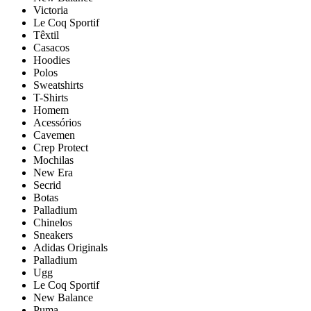
Victoria
Le Coq Sportif
Têxtil
Casacos
Hoodies
Polos
Sweatshirts
T-Shirts
Homem
Acessórios
Cavemen
Crep Protect
Mochilas
New Era
Secrid
Botas
Palladium
Chinelos
Sneakers
Adidas Originals
Palladium
Ugg
Le Coq Sportif
New Balance
Puma