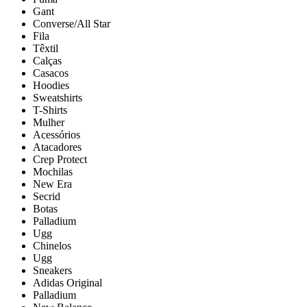
Gant
Converse/All Star
Fila
Têxtil
Calças
Casacos
Hoodies
Sweatshirts
T-Shirts
Mulher
Acessórios
Atacadores
Crep Protect
Mochilas
New Era
Secrid
Botas
Palladium
Ugg
Chinelos
Ugg
Sneakers
Adidas Original
Palladium