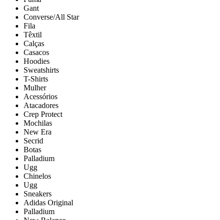
Gant
Converse/All Star
Fila
Têxtil
Calças
Casacos
Hoodies
Sweatshirts
T-Shirts
Mulher
Acessórios
Atacadores
Crep Protect
Mochilas
New Era
Secrid
Botas
Palladium
Ugg
Chinelos
Ugg
Sneakers
Adidas Original
Palladium