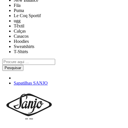
New Balance
Fila
Puma
Le Coq Sportif
ugg
Têxtil
Calças
Casacos
Hoodies
Sweatshirts
T-Shirts
Pesquisar
Sapatilhas SANJO