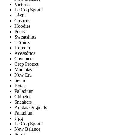
Victoria
Le Coq Sportif
Têxtil
Casacos
Hoodies
Polos
Sweatshirts
T-Shirts
Homem
Acessórios
Cavemen
Crep Protect
Mochilas
New Era
Secrid
Botas
Palladium
Chinelos
Sneakers
Adidas Originals
Palladium
Ugg
Le Coq Sportif
New Balance
Puma