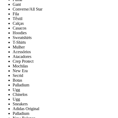
Gant
Converse/All Star
Fila
Têxtil
Calças
Casacos
Hoodies
Sweatshirts
T-Shirts
Mulher
Acessórios
Atacadores
Crep Protect
Mochilas
New Era
Secrid
Botas
Palladium
Ugg
Chinelos
Ugg
Sneakers
Adidas Original
Palladium