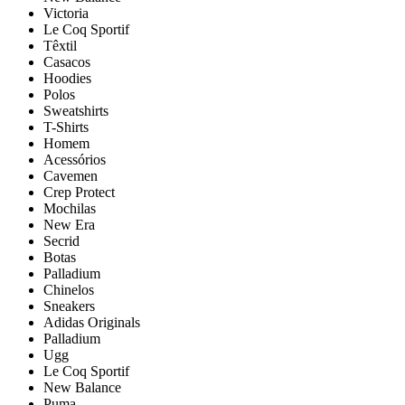
Victoria
Le Coq Sportif
Têxtil
Casacos
Hoodies
Polos
Sweatshirts
T-Shirts
Homem
Acessórios
Cavemen
Crep Protect
Mochilas
New Era
Secrid
Botas
Palladium
Chinelos
Sneakers
Adidas Originals
Palladium
Ugg
Le Coq Sportif
New Balance
Puma