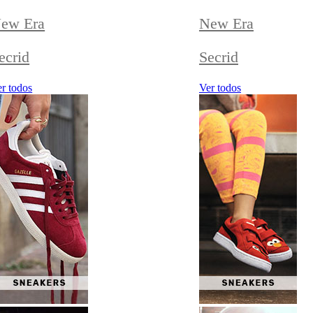
ew Era
New Era
ecrid
Secrid
r todos
Ver todos