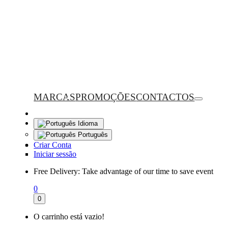
MARCAS
PROMOÇÕES
CONTACTOS
Idioma
Português
Criar Conta
Iniciar sessão
Free Delivery:
Take advantage of our time to save event
0
0
O carrinho está vazio!