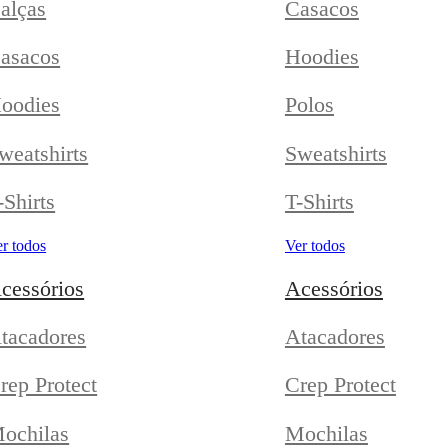
alças
Casacos
asacos
Hoodies
oodies
Polos
weatshirts
Sweatshirts
-Shirts
T-Shirts
r todos
Ver todos
cessórios
Acessórios
tacadores
Atacadores
rep Protect
Crep Protect
ochilas
Mochilas