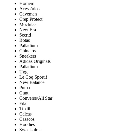
Homem
Acessórios
Cavemen
Crep Protect
Mochilas
New Era
Secrid
Botas
Palladium
Chinelos
Sneakers
Adidas Originals
Palladium
Ugg
Le Coq Sportif
New Balance
Puma
Gant
Converse/All Star
Fila
Têxtil
Calças
Casacos
Hoodies
Sweatshirts