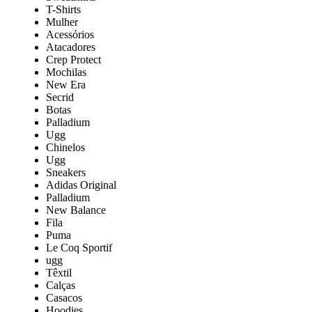
T-Shirts
Mulher
Acessórios
Atacadores
Crep Protect
Mochilas
New Era
Secrid
Botas
Palladium
Ugg
Chinelos
Ugg
Sneakers
Adidas Original
Palladium
New Balance
Fila
Puma
Le Coq Sportif
ugg
Têxtil
Calças
Casacos
Hoodies