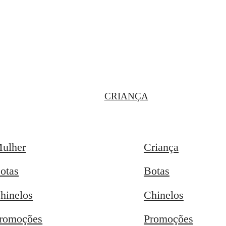
CRIANÇA
ulher
Criança
otas
Botas
hinelos
Chinelos
romoções
Promoções