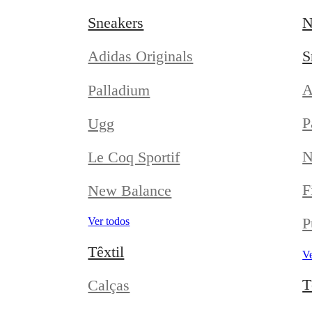
Sneakers
N
S
Adidas Originals
A
Palladium
P
Ugg
N
Le Coq Sportif
F
New Balance
P
Ver todos
Têxtil
Ve
T
Calças