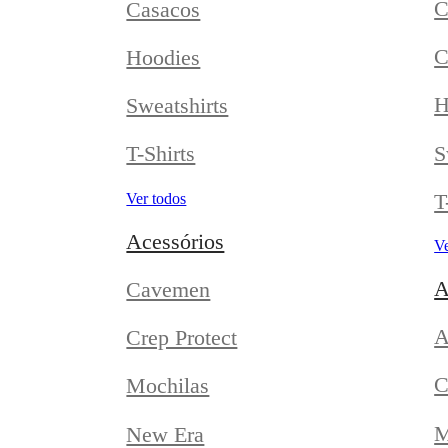
C
Casacos
C
Hoodies
H
Sweatshirts
S
T-Shirts
T
Ver todos
Acessórios
Ve
A
Cavemen
A
Crep Protect
C
Mochilas
M
New Era