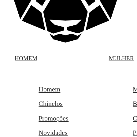
HOMEM
MULHER
Homem
M
Chinelos
B
Promoções
C
Novidades
P