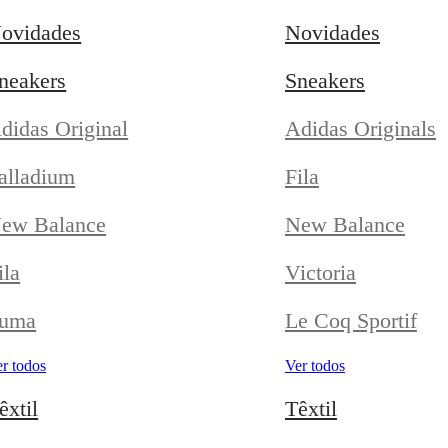
ovidades
Novidades
neakers
Sneakers
didas Original
Adidas Originals
alladium
Fila
ew Balance
New Balance
ila
Victoria
uma
Le Coq Sportif
r todos
Ver todos
êxtil
Têxtil