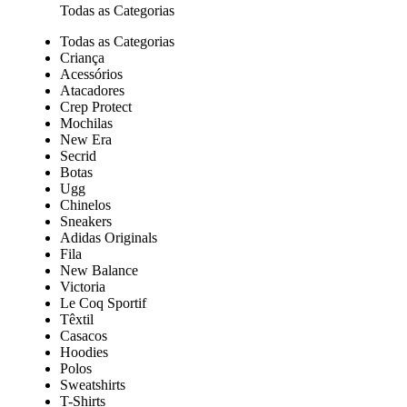
Todas as Categorias
Todas as Categorias
Criança
Acessórios
Atacadores
Crep Protect
Mochilas
New Era
Secrid
Botas
Ugg
Chinelos
Sneakers
Adidas Originals
Fila
New Balance
Victoria
Le Coq Sportif
Têxtil
Casacos
Hoodies
Polos
Sweatshirts
T-Shirts