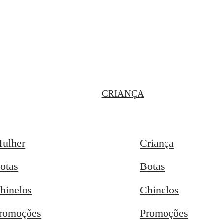
CRIANÇA
ulher
Criança
otas
Botas
hinelos
Chinelos
romoções
Promoções