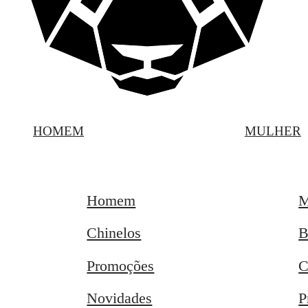
HOMEM
MULHER
Homem
M
Chinelos
B
Promoções
C
Novidades
P