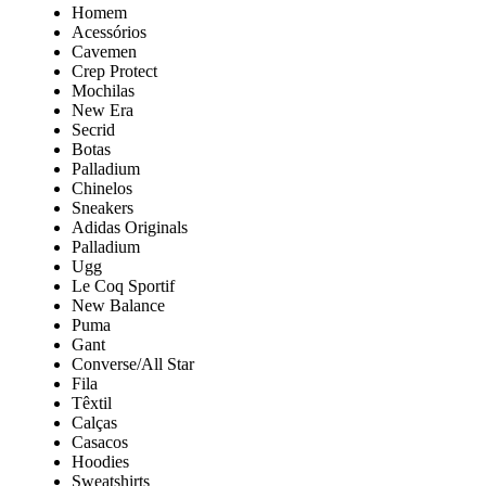
Homem
Acessórios
Cavemen
Crep Protect
Mochilas
New Era
Secrid
Botas
Palladium
Chinelos
Sneakers
Adidas Originals
Palladium
Ugg
Le Coq Sportif
New Balance
Puma
Gant
Converse/All Star
Fila
Têxtil
Calças
Casacos
Hoodies
Sweatshirts