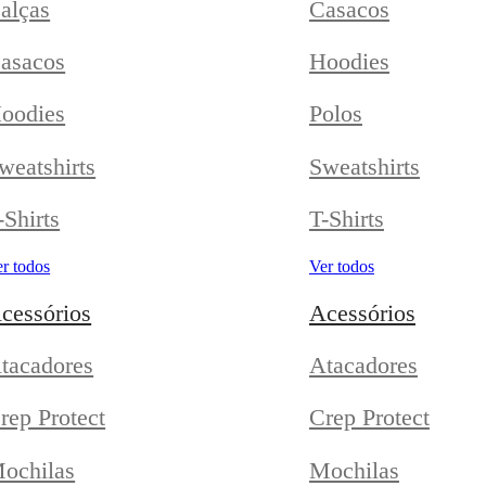
alças
Casacos
asacos
Hoodies
oodies
Polos
weatshirts
Sweatshirts
-Shirts
T-Shirts
r todos
Ver todos
cessórios
Acessórios
tacadores
Atacadores
rep Protect
Crep Protect
ochilas
Mochilas