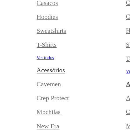
C
Casacos
C
Hoodies
H
Sweatshirts
S
T-Shirts
T
Ver todos
Acessórios
Ve
A
Cavemen
A
Crep Protect
C
Mochilas
M
New Era