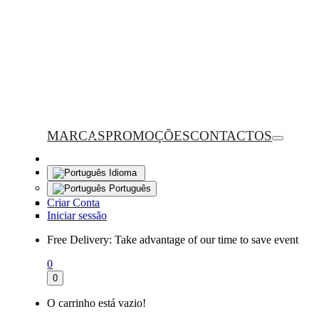
MARCAS
PROMOÇÕES
CONTACTOS
Idioma
Português
Criar Conta
Iniciar sessão
Free Delivery:
Take advantage of our time to save event
0
0
O carrinho está vazio!