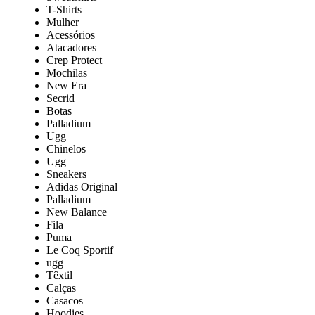
T-Shirts
Mulher
Acessórios
Atacadores
Crep Protect
Mochilas
New Era
Secrid
Botas
Palladium
Ugg
Chinelos
Ugg
Sneakers
Adidas Original
Palladium
New Balance
Fila
Puma
Le Coq Sportif
ugg
Têxtil
Calças
Casacos
Hoodies