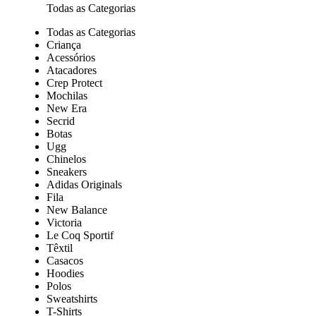
Todas as Categorias
Todas as Categorias
Criança
Acessórios
Atacadores
Crep Protect
Mochilas
New Era
Secrid
Botas
Ugg
Chinelos
Sneakers
Adidas Originals
Fila
New Balance
Victoria
Le Coq Sportif
Têxtil
Casacos
Hoodies
Polos
Sweatshirts
T-Shirts