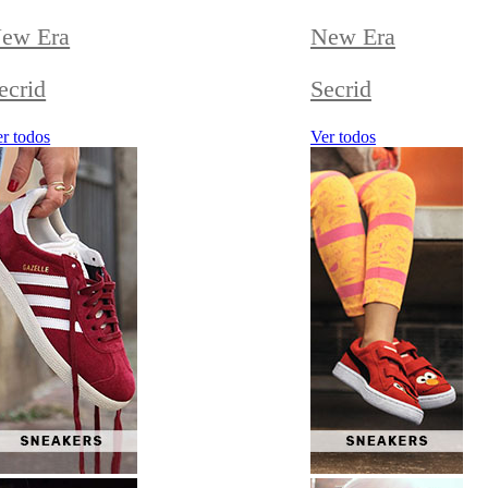
ew Era
New Era
ecrid
Secrid
r todos
Ver todos