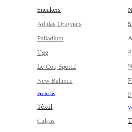
Sneakers
N
S
Adidas Originals
A
Palladium
P
Ugg
N
Le Coq Sportif
F
New Balance
P
Ver todos
Têxtil
Ve
T
Calças