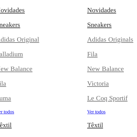
ovidades
Novidades
neakers
Sneakers
didas Original
Adidas Originals
alladium
Fila
ew Balance
New Balance
ila
Victoria
uma
Le Coq Sportif
r todos
Ver todos
êxtil
Têxtil