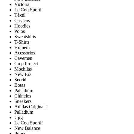
Victoria
Le Coq Sportif
Têxtil
Casacos
Hoodies
Polos
Sweatshirts
T-Shirts
Homem
Acessórios
Cavemen
Crep Protect
Mochilas
New Era
Secrid
Botas
Palladium
Chinelos
Sneakers
Adidas Originals
Palladium
Ugg
Le Coq Sportif
New Balance
Puma