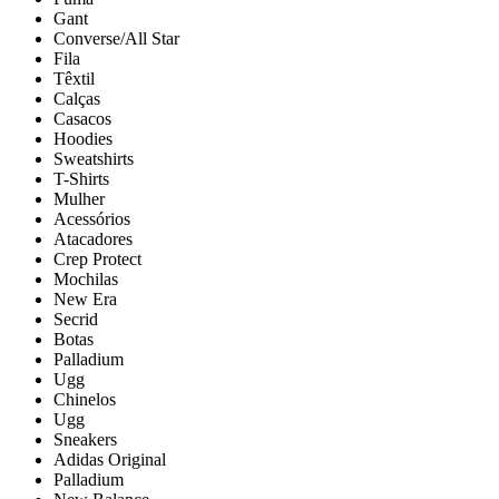
Gant
Converse/All Star
Fila
Têxtil
Calças
Casacos
Hoodies
Sweatshirts
T-Shirts
Mulher
Acessórios
Atacadores
Crep Protect
Mochilas
New Era
Secrid
Botas
Palladium
Ugg
Chinelos
Ugg
Sneakers
Adidas Original
Palladium