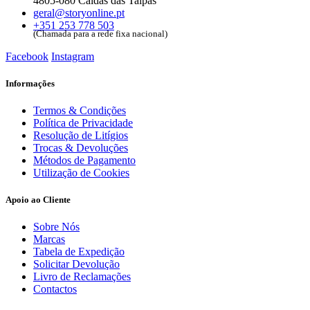
4805-080 Caldas das Taipas
geral@storyonline.pt
+351 253 778 503
(Chamada para a rede fixa nacional)
Facebook
Instagram
Informações
Termos & Condições
Política de Privacidade
Resolução de Litígios
Trocas & Devoluções
Métodos de Pagamento
Utilização de Cookies
Apoio ao Cliente
Sobre Nós
Marcas
Tabela de Expedição
Solicitar Devolução
Livro de Reclamações
Contactos