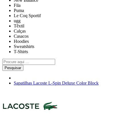
New Balance
Fila
Puma
Le Coq Sportif
ugg
Têxtil
Calças
Casacos
Hoodies
Sweatshirts
T-Shirts
Pesquisar
Sapatilhas Lacoste L-Spin Deluxe Color Block