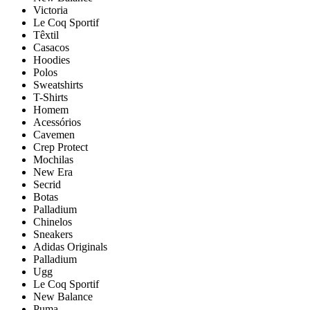
Victoria
Le Coq Sportif
Têxtil
Casacos
Hoodies
Polos
Sweatshirts
T-Shirts
Homem
Acessórios
Cavemen
Crep Protect
Mochilas
New Era
Secrid
Botas
Palladium
Chinelos
Sneakers
Adidas Originals
Palladium
Ugg
Le Coq Sportif
New Balance
Puma