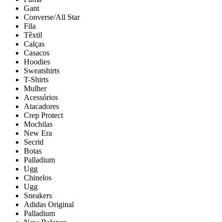
Gant
Converse/All Star
Fila
Têxtil
Calças
Casacos
Hoodies
Sweatshirts
T-Shirts
Mulher
Acessórios
Atacadores
Crep Protect
Mochilas
New Era
Secrid
Botas
Palladium
Ugg
Chinelos
Ugg
Sneakers
Adidas Original
Palladium