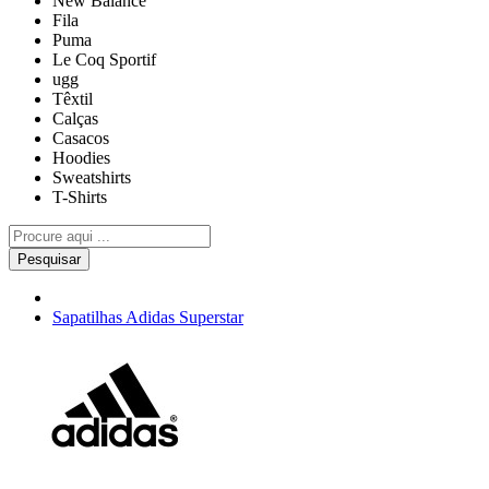
New Balance
Fila
Puma
Le Coq Sportif
ugg
Têxtil
Calças
Casacos
Hoodies
Sweatshirts
T-Shirts
Pesquisar
Sapatilhas Adidas Superstar