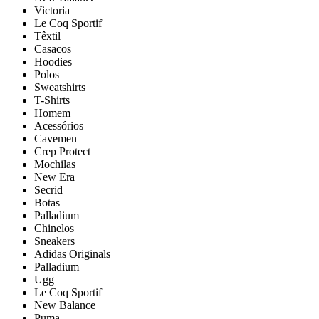
Victoria
Le Coq Sportif
Têxtil
Casacos
Hoodies
Polos
Sweatshirts
T-Shirts
Homem
Acessórios
Cavemen
Crep Protect
Mochilas
New Era
Secrid
Botas
Palladium
Chinelos
Sneakers
Adidas Originals
Palladium
Ugg
Le Coq Sportif
New Balance
Puma