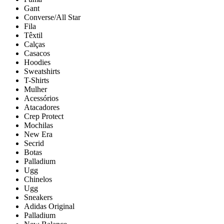
Gant
Converse/All Star
Fila
Têxtil
Calças
Casacos
Hoodies
Sweatshirts
T-Shirts
Mulher
Acessórios
Atacadores
Crep Protect
Mochilas
New Era
Secrid
Botas
Palladium
Ugg
Chinelos
Ugg
Sneakers
Adidas Original
Palladium