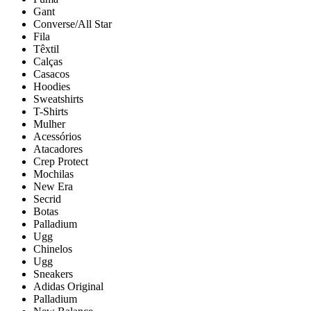
Gant
Converse/All Star
Fila
Têxtil
Calças
Casacos
Hoodies
Sweatshirts
T-Shirts
Mulher
Acessórios
Atacadores
Crep Protect
Mochilas
New Era
Secrid
Botas
Palladium
Ugg
Chinelos
Ugg
Sneakers
Adidas Original
Palladium