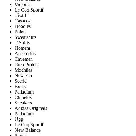
Victoria
Le Coq Sportif
Têxtil
Casacos
Hoodies
Polos
Sweatshirts
T-Shirts
Homem
Acessórios
Cavemen
Crep Protect
Mochilas
New Era
Secrid
Botas
Palladium
Chinelos
Sneakers
Adidas Originals
Palladium
Ugg
Le Coq Sportif
New Balance
Puma