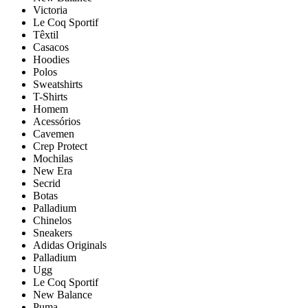
Victoria
Le Coq Sportif
Têxtil
Casacos
Hoodies
Polos
Sweatshirts
T-Shirts
Homem
Acessórios
Cavemen
Crep Protect
Mochilas
New Era
Secrid
Botas
Palladium
Chinelos
Sneakers
Adidas Originals
Palladium
Ugg
Le Coq Sportif
New Balance
Puma