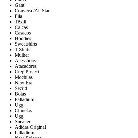
Gant
Converse/All Star
Fila
Têxtil
Calças
Casacos
Hoodies
Sweatshirts
T-Shirts
Mulher
Acessórios
Atacadores
Crep Protect
Mochilas
New Era
Secrid
Botas
Palladium
Ugg
Chinelos
Ugg
Sneakers
Adidas Original
Palladium