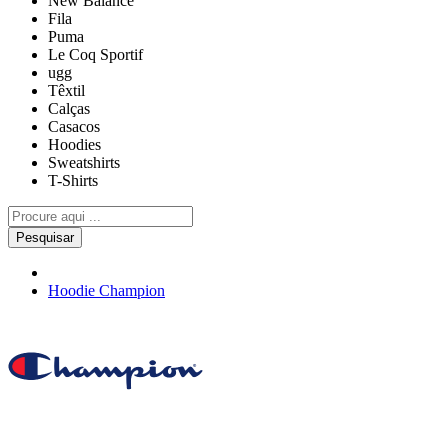
New Balance
Fila
Puma
Le Coq Sportif
ugg
Têxtil
Calças
Casacos
Hoodies
Sweatshirts
T-Shirts
Pesquisar
Hoodie Champion