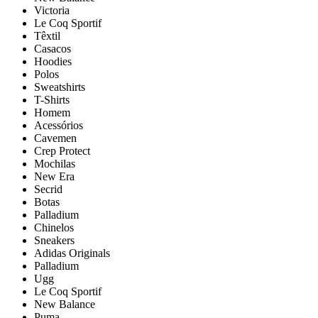
Victoria
Le Coq Sportif
Têxtil
Casacos
Hoodies
Polos
Sweatshirts
T-Shirts
Homem
Acessórios
Cavemen
Crep Protect
Mochilas
New Era
Secrid
Botas
Palladium
Chinelos
Sneakers
Adidas Originals
Palladium
Ugg
Le Coq Sportif
New Balance
Puma