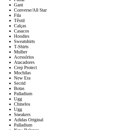
Gant
Converse/All Star
Fila
Têxtil
Calças
Casacos
Hoodies
Sweatshirts
T-Shirts
Mulher
Acessórios
Atacadores
Crep Protect
Mochilas
New Era
Secrid
Botas
Palladium
Ugg
Chinelos
Ugg
Sneakers
Adidas Original
Palladium