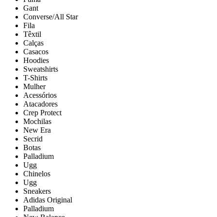
Gant
Converse/All Star
Fila
Têxtil
Calças
Casacos
Hoodies
Sweatshirts
T-Shirts
Mulher
Acessórios
Atacadores
Crep Protect
Mochilas
New Era
Secrid
Botas
Palladium
Ugg
Chinelos
Ugg
Sneakers
Adidas Original
Palladium