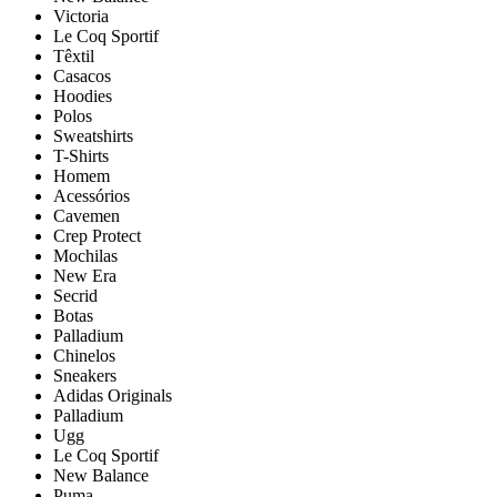
Victoria
Le Coq Sportif
Têxtil
Casacos
Hoodies
Polos
Sweatshirts
T-Shirts
Homem
Acessórios
Cavemen
Crep Protect
Mochilas
New Era
Secrid
Botas
Palladium
Chinelos
Sneakers
Adidas Originals
Palladium
Ugg
Le Coq Sportif
New Balance
Puma